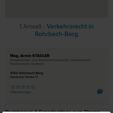
1 Anwalt -
Verkehrsrecht in
Rohrbach-Berg
Mag. Armin STADLER
Schadenersatz- und Gewährleistungs­recht | Verkehrs­recht |
Familien­recht | Straf­recht
4150 Rohrbach-Berg
Haslacher Straße 17
0 Bewertungen
Rechtsnews & Expertentipps zum Thema