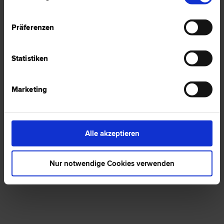
Präferenzen
1 Anwalt -
Baurecht in Rekawinkel
Statistiken
Marketing
Ing.DDr. Hermann WENUSCH
Vergabe­recht | Bau­recht
3031 Rekawinkel
Dr. Rosenfeld Gasse 12
Alle akzeptieren
0 Bewertungen
Nur notwendige Cookies verwenden