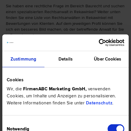
Sie haben eine rechtliche Frage im Bereich Baurecht und suchen
einen spezialisierten Rechtsanwalt in Rekawinkel? Weiter unten
finden Sie eine Liste von Rechtsanwälten in Rekawinkel mit
Bewertungen von Klienten. Auf dem jeweiligen Profil können Sie
sich ein besseres Bild machen, ob der betreffende Anwalt für Sie
in Frage kommt.
Falls Sie einen Rechtsanwalt in Rekawinkel mit einer anderen
Spezialisierung als Baurecht suchen, finden Sie hier eine weitere
Zustimmung
Details
Über Cookies
Auswahl von Rechtsbereichen:
Cookies
Wir, die
FirmenABC Marketing GmbH
,
verwenden
Cookies, um Inhalte und Anzeigen zu personalisieren.
Weitere Informationen finden Sie unter
Datenschutz
.
Einwilligungsauswahl
Notwendig