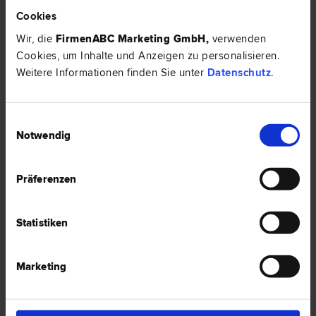
Schmuck gestohlen: Welche Nachweise verlangt die Versicherung?
Cookies
Wir, die
FirmenABC Marketing GmbH
,
verwenden
Cookies, um Inhalte und Anzeigen zu personalisieren.
HIER ZUM ARTIKEL ›
Weitere Informationen finden Sie unter
Datenschutz
.
RECHTSNEWS
Einwilligungsauswahl
Notwendig
Präferenzen
Statistiken
Marketing
Ferialjob - Was gilt im Arbeitsrecht? Tipps
Die Sommerferien ist für viele Schüler und Studenten die Zeit, das