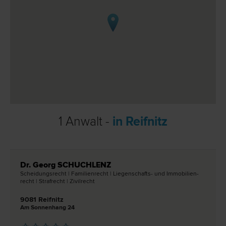
1 Anwalt -
in Reifnitz
Dr. Georg SCHUCHLENZ
Scheidungs­recht | Familien­recht | Liegenschafts- und Immobilien­
recht | Straf­recht | Zivil­recht
9081 Reifnitz
Am Sonnenhang 24