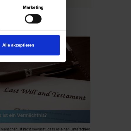
Marketing
TSNEWS
Alle akzeptieren
 ist ein Vermächtnis?
 Menschen ist nicht bewusst, dass es einen Unterschied