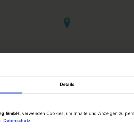
Details
berg/Inn
ing GmbH
,
verwenden Cookies, um Inhalte und Anzeigen zu perso
6240 Rat
er
Datenschutz
.
utions­recht | Schadenersatz- und Gewährleistungs­recht | Erb­
Hassauers