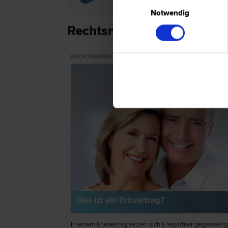
Einwilligungsauswahl
Notwendig
Rechtsnews & Expertentip
RECHTSNEWS
Was ist ein Erbvertrag?
In einem Ehevertrag setzen sich Ehepartner gegenseitig