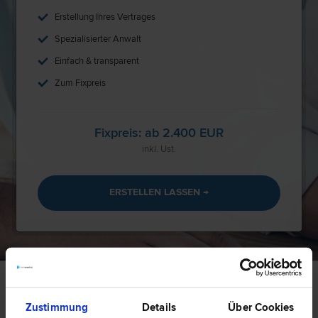
Erstellung Ihres Vertrages
Spezialisierter Anwalt
Einfach & transparent
Zum Fixpreis
Fixpreis: ab 2.400 EUR
inkl. Ust.
ERSTELLEN LASSEN →
So einfach funktionierts
Zustimmung
Details
Über Cookies