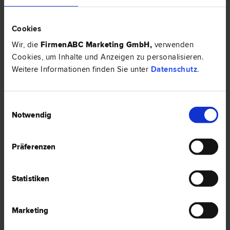
Cookies
Wir, die
FirmenABC Marketing GmbH
,
verwenden
Cookies, um Inhalte und Anzeigen zu personalisieren.
Weitere Informationen finden Sie unter
Datenschutz
.
Rechtsprodukt auswählen
Einwilligungsauswahl
Notwendig
Arbeitsvertrag prüfen, GmbH gründen & Co – Wählen Sie das
für Sie passende Rechtsprodukt und Ihren spezialisierten
Anwalt aus.
Präferenzen
Statistiken
Marketing