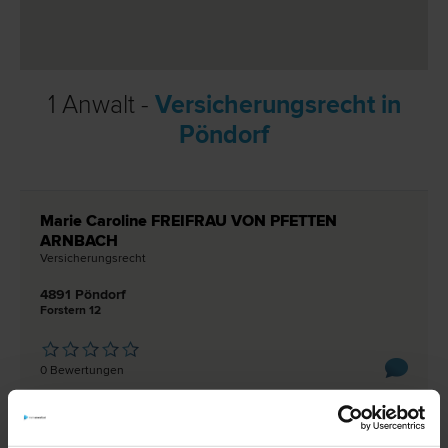
1 Anwalt -
Versicherungsrecht in
Pöndorf
Marie Caroline FREIFRAU VON PFETTEN
ARNBACH
Versicherungs­recht
4891 Pöndorf
Forstern 12
0 Bewertungen