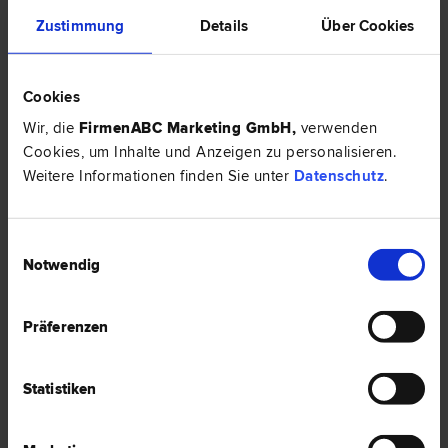
Rechtsnews & Expertentipps zum Thema
Zustimmung
Details
Über Cookies
"Versicherungsrecht"
EXPERTENTIPP
Cookies
Wir, die
FirmenABC Marketing GmbH
,
verwenden
Cookies, um Inhalte und Anzeigen zu personalisieren.
Weitere Informationen finden Sie unter
Datenschutz
.
Einwilligungsauswahl
Notwendig
Präferenzen
Schmuck gestohlen – Wann zahlt die Versicherung?
Schmuck gestohlen: Welche Nachweise verlangt die Versicherung?
Statistiken