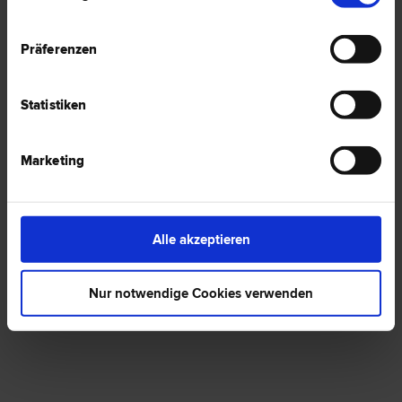
Präferenzen
1 Anwalt -
Französisch in Pöndorf
Statistiken
Marie Caroline FREIFRAU VON PFETTEN
Marketing
ARNBACH
Versicherungs­recht
4891 Pöndorf
Forstern 12
Alle akzeptieren
0 Bewertungen
Nur notwendige Cookies verwenden