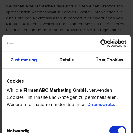
Sie haben eine rechtliche Frage und suchen einen Französisch
sprechenden Rechtsanwalt in Pöndorf? Weiter unten finden Sie
eine Liste von Rechtsanwälten in Pöndorf mit Bewertungen von
Klienten. Auf dem jeweiligen Profil können Sie sich ein besseres
Bild machen, ob der betreffende Anwalt für Sie in Frage kommt.
Falls Sie einen Rechtsanwalt in Pöndorf mit einer bestimmten
Spezialisierung suchen, finden Sie hier eine Auswahl von
Rechtsbereichen:
Zustimmung
Details
Über Cookies
Cookies
Wir, die
FirmenABC Marketing GmbH
,
verwenden
Cookies, um Inhalte und Anzeigen zu personalisieren.
Weitere Informationen finden Sie unter
Datenschutz
.
Einwilligungsauswahl
Notwendig