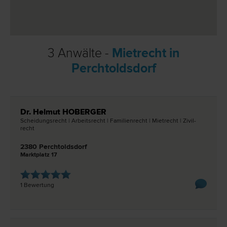
3 Anwälte -
Mietrecht in
Perchtoldsdorf
Dr. Helmut HOBERGER
Scheidungs­recht | Arbeits­recht | Familien­recht | Miet­recht | Zivil­
recht
2380 Perchtoldsdorf
Marktplatz 17
1 Bewertung