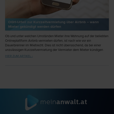
OGH-Urteil zur Kurzzeitvermietung über Airbnb – wann
Mieter gekündigt werden dürfen
Ob und unter welchen Umständen Mieter ihre Wohnung auf der beliebten
Onlineplattform Airbnb vermieten dürfen, ist nach wie vor ein
Dauerbrenner im Mietrecht. Dies ist nicht überraschend, da bei einer
unzulässigen Kurzzeitvermietung der Vermieter dem Mieter kündigen
kann. Zu dieser Frage hat der OGH nun weiter konkretisiert, wann eine
HIER ZUM ARTIKEL ›
solche Kündigung zulässig ist.