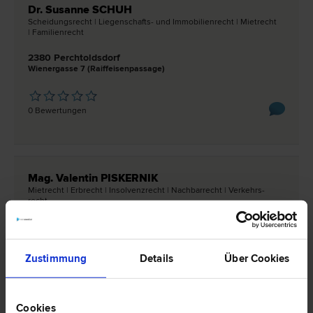
Dr. Susanne SCHUH
Scheidungs­recht | Liegenschafts- und Immobilien­recht | Miet­recht
| Familien­recht
2380 Perchtoldsdorf
Wienergasse 7 (Raiffeisenpassage)
0 Bewertungen
Mag. Valentin PISKERNIK
Miet­recht | Erb­recht | Insolvenz­recht | Nachbar­recht | Verkehrs­
recht
2380 Perchtoldsdorf
Marktplatz 17
Zustimmung
Details
Über Cookies
0 Bewertungen
Cookies