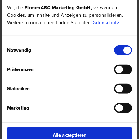
Wir, die
FirmenABC Marketing GmbH
,
verwenden
Rechtsnews & Expertentipps zum Thema
Cookies, um Inhalte und Anzeigen zu personalisieren.
"Mietrecht"
Weitere Informationen finden Sie unter
Datenschutz
.
RECHTSNEWS
Einwilligungsauswahl
Notwendig
Präferenzen
Statistiken
Marketing
Gewerbliche Nutzung der Mietwohnung – was ist zu
beachten?
In den meisten Verträgen von Mietwohnungen findet man den Zusatz
„nur zu Wohnzwecken“. Daher stellt sich die Fragen, welche
Alle akzeptieren