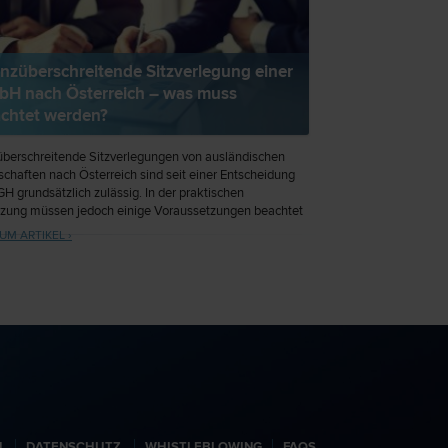
nzüberschreitende Sitzverlegung einer
H nach Österreich – was muss
chtet werden?
berschreitende Sitzverlegungen von ausländischen
schaften nach Österreich sind seit einer Entscheidung
H grundsätzlich zulässig. In der praktischen
zung müssen jedoch einige Voraussetzungen beachtet
. Im Folgenden werden diese Voraussetzungen sowie
UM ARTIKEL ›
rchführung am Beispiel der grenzüberschreitenden
rlegung einer GmbH von Deutschland nach Österreich
praktischen Gesichtspunkten erläutert.
N
DATENSCHUTZ
WHISTLEBLOWING
FAQS