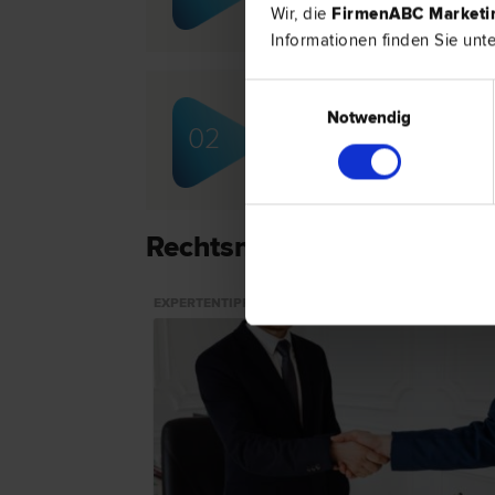
Wir, die
FirmenABC Market
Informationen finden Sie unt
Einwilligungsauswahl
Notwendig
Mag. Sebastian KLACKL
02
Scheidungs­recht | Familien­recht | 
Immobilien­recht
Rechtsnews & Expertentip
EXPERTENTIPP