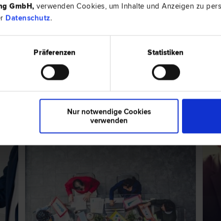
ing GmbH
,
verwenden Cookies, um Inhalte und Anzeigen zu perso
er
Datenschutz
.
Präferenzen
Statistiken
2380 Per
Erb­recht | Gesellschafts­recht | Liegenschafts- und
Marktplatz 
ps zum Thema "Gesellschaftsrecht"
Nur notwendige Cookies
verwenden
RECHTSNEWS
EXPER