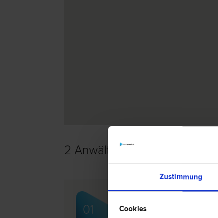
2 Anwälte -
Gesellschaftsrec
Zustimmung
Dr. Thomas WANEK
01
Cookies
Gesellschafts­recht | Liegenschafts-