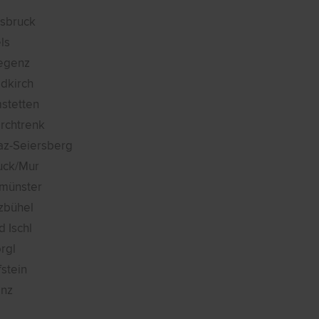
nsbruck
ls
egenz
ldkirch
stetten
rchtrenk
az-Seiersberg
uck/Mur
tmünster
tzbühel
d Ischl
rgl
fstein
enz