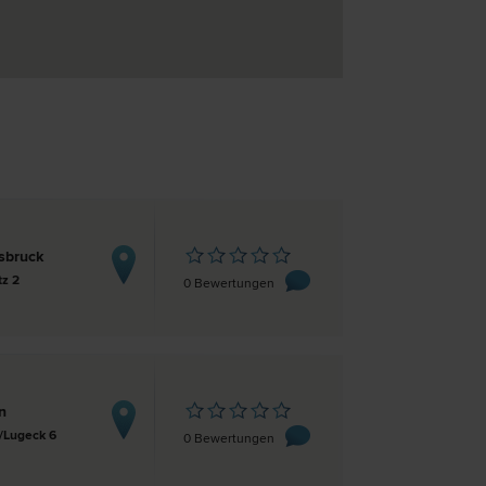
sbruck
tz 2
0 Bewertungen
n
3/Lugeck 6
0 Bewertungen