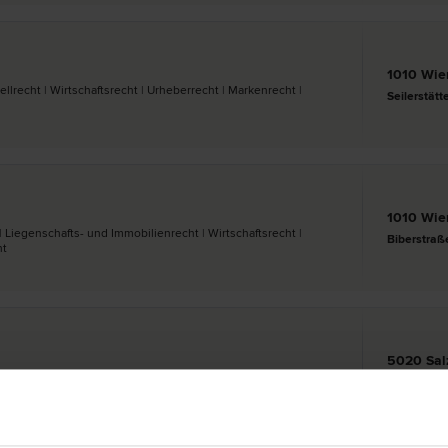
1010 Wie
ell­recht | Wirtschafts­recht | Urheber­recht | Marken­recht |
Seilerstätt
1010 Wie
| Liegenschafts- und Immobilien­recht | Wirtschafts­recht |
Biberstraß
ht
5020 Sal
egenschafts- und Immobilien­recht | Schadenersatz- und
Eberhard-F
ht | Marken­recht | Patent­recht