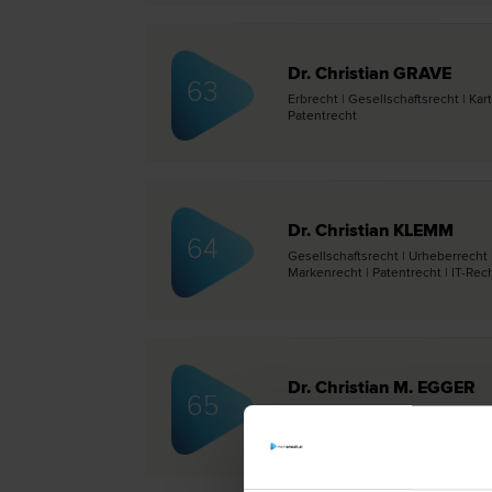
Dr. Christian GRAVE
63
Erb­recht | Gesellschafts­recht | Kart
Patent­recht
Dr. Christian KLEMM
64
Gesellschafts­recht | Urheber­recht 
Marken­recht | Patent­recht | IT-Rec
Dr. Christian M. EGGER
65
Verkehrs­recht | Arbeits­recht | Li
Gewährleistungs­recht | Urheber­rec