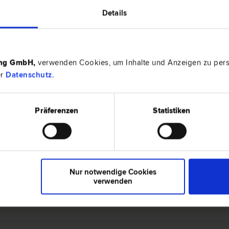
Details
1010 Wie
Urheber­recht | Kartell­recht | Arbeits­recht | Marken­recht |
Franz-Jose
ing GmbH
,
verwenden Cookies, um Inhalte und Anzeigen zu perso
er
Datenschutz
.
6020 Inn
enschafts- und Immobilien­recht | Mediation | Patent­recht
Präferenzen
Statistiken
Meinhards
Nur notwendige Cookies
1010 Wie
verwenden
mmobilien­recht | Arbeits­recht | Wirtschafts­recht | Marken­
Marc-Aurel