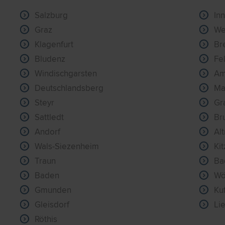
Salzburg
In
Graz
We
Klagenfurt
Br
Bludenz
Fe
Windischgarsten
Am
Deutschlandsberg
Ma
Steyr
Gr
Sattledt
Br
Andorf
Al
Wals-Siezenheim
Ki
Traun
Ba
Baden
Wö
Gmunden
Ku
Gleisdorf
Li
Röthis