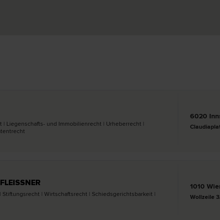
6020 Inn
t | Liegenschafts- und Immobilien­recht | Urheber­recht |
Claudiapla
atent­recht
-FLEISSNER
1010 Wie
 Stiftungs­recht | Wirtschafts­recht | Schiedsgerichtsbarkeit |
Wollzeile 