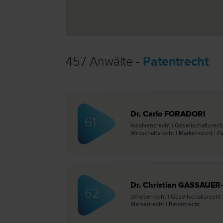
457 Anwälte -
Patentrecht
Dr. Carlo FORADORI
61
Insolvenz­recht | Gesellschafts­rech
Wirtschafts­recht | Marken­recht | P
Dr. Christian GASSAUER
62
Urheber­recht | Gesellschafts­recht |
Marken­recht | Patent­recht