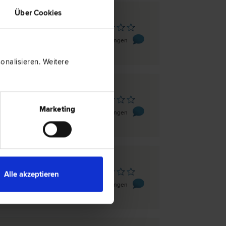
Über Cookies
n
fs-Kai 47
0 Bewertungen
nalisieren. Weitere
sbruck
Marketing
traße 7
0 Bewertungen
n
Alle akzeptieren
-Straße 6/5
0 Bewertungen