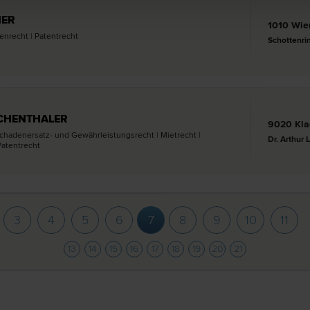
HER
1010 Wie
n­recht | Patent­recht
Schottenri
SCHENTHALER
9020 Kla
 Schadenersatz- und Gewährleistungs­recht | Miet­recht |
Dr. Arthur 
Patent­recht
3
4
5
6
7
8
9
10
11
13
14
15
16
17
18
19
20
21