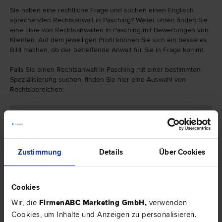
Sie haben eine rechtliche Frage und suchen einen Englisch
sprechenden Rechtsanwalt in Pasching? Weiter unten finden Sie
eine Liste von Rechtsanwälten in Pasching mit Bewertungen von
Klienten. Auf dem jeweiligen Profil können Sie sich ein besseres
Bild machen, ob der betreffende Anwalt für Sie in Frage kommt.
Falls Sie einen Rechtsanwalt in Pasching mit einer bestimmten
Spezialisierung suchen, finden Sie hier eine Auswahl von
Rechtsbereichen:
Zustimmung
Details
Über Cookies
Cookies
Wir, die
FirmenABC Marketing GmbH
,
verwenden
Cookies, um Inhalte und Anzeigen zu personalisieren.