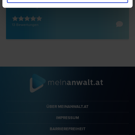
4061 Pasching
Kramlehnerweg 1a
13 Bewertungen
ÜBER MEINANWALT.AT
IMPRESSUM
BARRIEREFREIHEIT