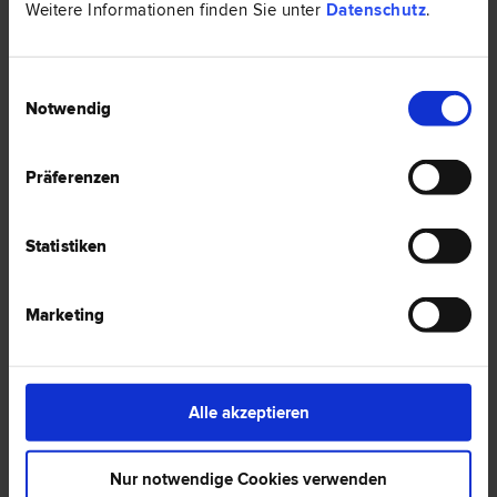
Weitere Informationen finden Sie unter
Datenschutz
.
Einwilligungsauswahl
1 Anwalt -
Englisch in Pasching
Notwendig
Präferenzen
Statistiken
Marketing
Aigner Rechtsanwaltsgesellschaft m.b.H.
Alle akzeptieren
Erb­recht | Familien­recht | Gesellschafts­recht | Insolvenz­recht |
Liegenschafts- und Immobilien­recht | Unternehmens­recht | Bau­
recht
Nur notwendige Cookies verwenden