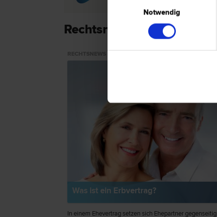
Einwilligungsauswahl
Notwendig
Rechtsnews & Expertentip
RECHTSNEWS
Was ist ein Erbvertrag?
In einem Ehevertrag setzen sich Ehepartner gegenseitig