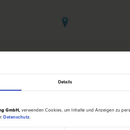
Details
sheim
ing GmbH
,
verwenden Cookies, um Inhalte und Anzeigen zu perso
4100 Ott
er
Datenschutz
.
d Immobilien­recht | Schadenersatz- und Gewährleistungs­recht
Kepplinger
dungs­recht | Vertrags­recht | Erb­recht | Bau­recht | Zivil­recht