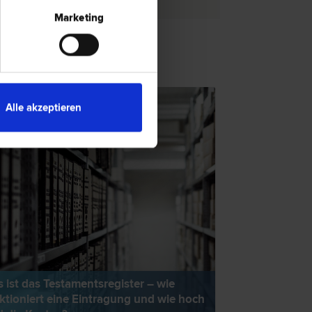
Marketing
TSNEWS
Alle akzeptieren
 ist das Testamentsregister – wie
ktioniert eine Eintragung und wie hoch