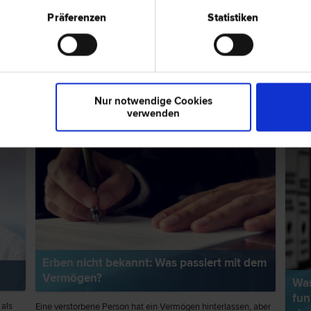
Präferenzen
Statistiken
ps zum Thema "Erbrecht"
RECHTSNEWS
RECH
Nur notwendige Cookies
verwenden
Erben nicht bekannt: Was passiert mit dem
Vermögen?
Was
fun
 als
Eine verstorbene Person hat ein Vermögen hinterlassen, aber