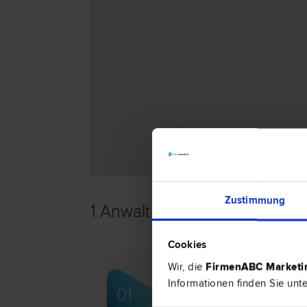
Zustimmung
1 Anwalt -
Scheidungsrecht 
Cookies
Wir, die
FirmenABC Market
Mag. Christian KRAS
Informationen finden Sie unt
01
Liegenschafts- und Immobilien­recht 