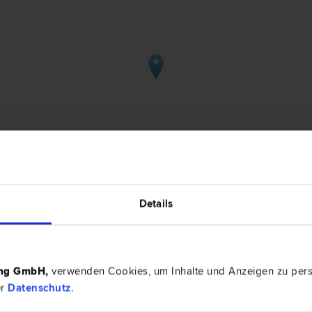
Details
in Obertrum/See
ing GmbH
,
verwenden Cookies, um Inhalte und Anzeigen zu perso
er
Datenschutz
.
5162 Obe
| Straf­recht | Familien­recht | Arzthaftungs­recht |
Handelsstr