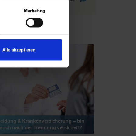
Marketing
TSNEWS
Alle akzeptieren
eidung & Krankenversicherung – bin
 auch nach der Trennung versichert?