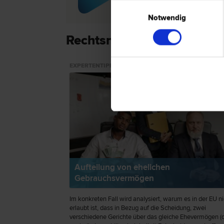
Scheidungs­recht
Einwilligungsauswahl
Notwendig
Rechtsnews & Expertentip
EXPERTENTIPP
Aufteilung von ehelichen
Gebrauchsvermögen
Im konkreten Fall wird analysiert, warum es in der EU ni
erlaubt ist, dass in Bezug auf die Scheidung, zwei
verschiedene Gerichte über das gleiche Ehevermögen (