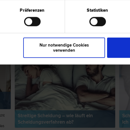
Präferenzen
Statistiken
ps zum Thema "Scheidungsrecht"
RECHTSNEWS
RECH
Nur notwendige Cookies
verwenden
Streitige Scheidung – wie läuft ein
Sch
cht
Scheidungsverfahren ab?
ich
das