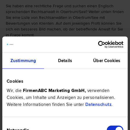
Sie haben eine rechtliche Frage und suchen einen Englisch
sprechenden Rechtsanwalt in Obertrum/See? Weiter unten finden
Sie eine Liste von Rechtsanwälten in Obertrum/See mit
Bewertungen von Klienten. Auf dem jeweiligen Profil können Sie
sich ein besseres Bild machen, ob der betreffende Anwalt für Sie
in Frage kommt.
Falls Sie einen Rechtsanwalt in Obertrum/See mit einer
bestimmten Spezialisierung suchen, finden Sie hier eine Auswahl
von Rechtsbereichen:
Zustimmung
Details
Über Cookies
Cookies
Wir, die
FirmenABC Marketing GmbH
,
verwenden
Cookies, um Inhalte und Anzeigen zu personalisieren.
Weitere Informationen finden Sie unter
Datenschutz
.
Einwilligungsauswahl