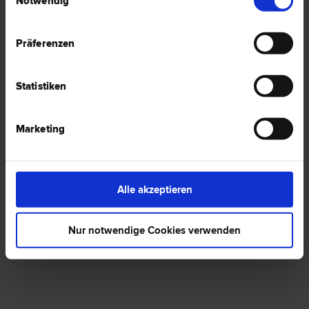
Notwendig
Präferenzen
1 Anwalt -
Englisch in Obertrum/See
Statistiken
Marketing
Mag. Christian KRAS
Liegenschafts- und Immobilien­recht | Straf­recht | Familien­recht |
Arzthaftungs­recht | Scheidungs­recht
5162 Obertrum/See
Alle akzeptieren
Handelsstraße 6/2
Nur notwendige Cookies verwenden
0 Bewertungen