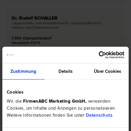
Dr. Rudolf SCHALLER
Liegenschafts- und Immobilien­recht | Gesellschafts­recht |
Inkasso- und Exekutions­recht
7350 Oberpullendorf
Hauptplatz 9/2/13
0 Bewertungen
Zustimmung
Details
Über Cookies
Rechtsnews & Expertentipps zum Thema
"Gesellschaftsrecht"
Cookies
Wir, die
FirmenABC Marketing GmbH
,
verwenden
EXPERTENTIPP
Cookies, um Inhalte und Anzeigen zu personalisieren.
Weitere Informationen finden Sie unter
Datenschutz
.