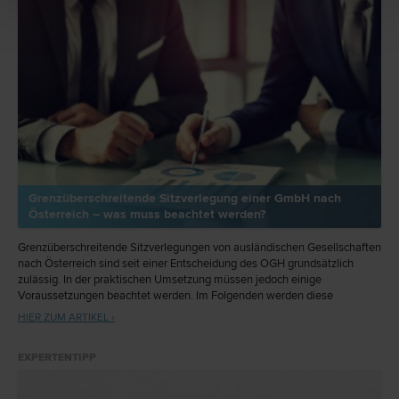
Grenzüberschreitende Sitzverlegung einer GmbH nach
Österreich – was muss beachtet werden?
Grenzüberschreitende Sitzverlegungen von ausländischen Gesellschaften
nach Österreich sind seit einer Entscheidung des OGH grundsätzlich
zulässig. In der praktischen Umsetzung müssen jedoch einige
Voraussetzungen beachtet werden. Im Folgenden werden diese
Voraussetzungen sowie die Durchführung am Beispiel der
HIER ZUM ARTIKEL ›
grenzüberschreitenden Sitzverlegung einer GmbH von Deutschland nach
Österreich unter praktischen Gesichtspunkten erläutert.
EXPERTENTIPP