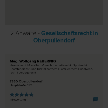
2 Anwälte -
Gesellschaftsrecht in
Oberpullendorf
Mag. Wolfgang REBERNIG
Vereins­recht | Gesellschafts­recht | Arbeits­recht | Sport­recht |
Beamtendienst- und Disziplinar­recht | Familien­recht | Insolvenz­
recht | Vertrags­recht
7350 Oberpullendorf
Hauptstraße 11/8
1 Bewertung