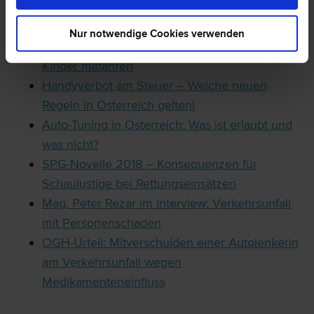
Pickerl abgelaufen – wie hoch sind die
Geldstrafen?
Nur notwendige Cookies verwenden
Verkehrsrecht: Rauchverbot im Auto, wenn
Kinder mitfahren
Handyverbot am Steuer – Welche neuen
Regeln in Österreich gelten!
Auto-Tuning in Österreich: Was ist erlaubt und
was nicht?
SPG-Novelle 2018 – Konsequenzen für
Schaulustige bei Rettungseinsätzen
Mag. Peter Rezar im Interview: Verkehrsunfall
mit Personenschaden
OGH-Urteil: Mitverschulden einer Autolenkerin
am Verkehrsunfall wegen
Medikamenteneinfluss