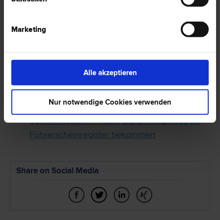
OGH-Urteil: Mitverschulden einer Autolenkerin
am Verkehrsunfall wegen
Marketing
Medikamenteneinfluss
Die Verwendung von Radar- und/oder
Laserwarnern im Straßenverkehr möglich oder
Alle akzeptieren
Straftat?
Alkohol am Steuer: Was droht dem
Nur notwendige Cookies verwenden
Alkosünder?
Vormerksystem – wann Sie einen Eintrag im
Führerscheinregister bekommen
Share on Social Media