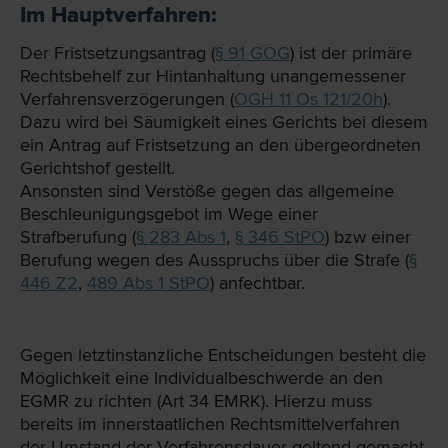
Im Hauptverfahren:
Der Fristsetzungsantrag (
§ 91 GOG
) ist der primäre
Rechtsbehelf zur Hintanhaltung unangemessener
Verfahrensverzögerungen (
OGH 11 Os 121/20h
).
Dazu wird bei Säumigkeit eines Gerichts bei diesem
ein Antrag auf Fristsetzung an den übergeordneten
Gerichtshof gestellt.
Ansonsten sind Verstöße gegen das allgemeine
Beschleunigungsgebot im Wege einer
Strafberufung (
§ 283 Abs 1
,
§ 346 StPO
) bzw einer
Berufung wegen des Ausspruchs über die Strafe (
§
446 Z2
,
489 Abs 1 StPO
) anfechtbar.
Gegen letztinstanzliche Entscheidungen besteht die
Möglichkeit eine Individualbeschwerde an den
EGMR zu richten (Art 34 EMRK). Hierzu muss
bereits im innerstaatlichen Rechtsmittelverfahren
der Umstand der Verfahrensdauer geltend gemacht