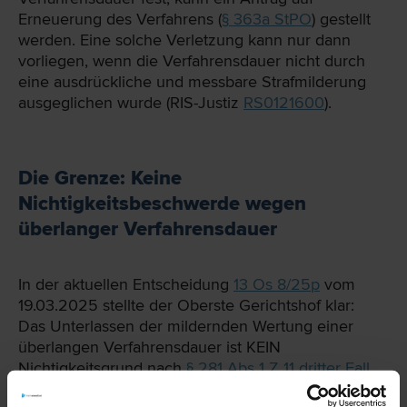
Erneuerung des Verfahrens (
§ 363a StPO
) gestellt
werden. Eine solche Verletzung kann nur dann
vorliegen, wenn die Verfahrensdauer nicht durch
eine ausdrückliche und messbare Strafmilderung
ausgeglichen wurde (RIS-Justiz
RS0121600
).
Die Grenze: Keine
Nichtigkeitsbeschwerde wegen
überlanger Verfahrensdauer
In der aktuellen Entscheidung
13 Os 8/25p
vom
19.03.2025 stellte der Oberste Gerichtshof klar:
Das Unterlassen der mildernden Wertung einer
überlangen Verfahrensdauer ist KEIN
Nichtigkeitsgrund nach
§ 281 Abs 1 Z 11 dritter Fall
StPO
, sondern ein Berufungsgrund (Berufung