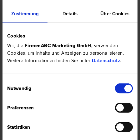
wegen Strafe).
Zustimmung
Details
Über Cookies
In der Berufungsentscheidung wird nämlich sowohl
über die Frage der Gewichtung des
Cookies
Milderungsgrundes (
§ 34 Abs 2 StGB
), als auch über
dessen Vorliegen abgesprochen.
Wir, die
FirmenABC Marketing GmbH
,
verwenden
Cookies, um Inhalte und Anzeigen zu personalisieren.
Weitere Informationen finden Sie unter
Datenschutz
.
Konsequenzen für die Praxis:
Einwilligungsauswahl
Notwendig
Wer die Nichtberücksichtigung oder
unzureichende Gewichtung einer überlangen
Präferenzen
Verfahrensdauer rügen will,
muss Berufung einlegen.
Statistiken
Durch eine überlange Verfahrensdauer