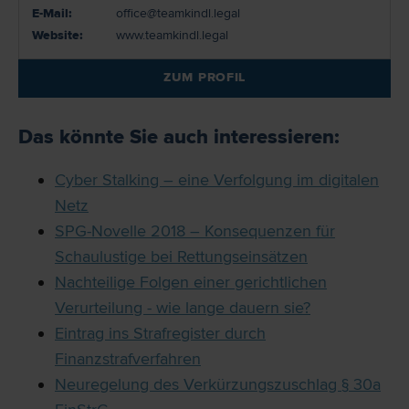
E-Mail:
office@teamkindl.legal
Website:
www.teamkindl.legal
ZUM PROFIL
Das könnte Sie auch interessieren:
Cyber Stalking – eine Verfolgung im digitalen
Netz
SPG-Novelle 2018 – Konsequenzen für
Schaulustige bei Rettungseinsätzen
Nachteilige Folgen einer gerichtlichen
Verurteilung - wie lange dauern sie?
Eintrag ins Strafregister durch
Finanzstrafverfahren
Neuregelung des Verkürzungszuschlag § 30a