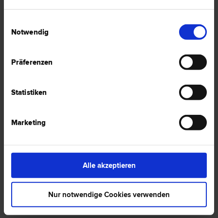
Versicherungsnehmer im Straßenverkehr
Private Unfallversicherung verweigert bei
Einwilligungsauswahl
Notwendig
Unfallverletzung unberechtigt Leistungen
Rechtsschutzversicherung – was Sie
unbedingt beachten müssen!
Präferenzen
Versicherungsvertrag: Was Sie beim Abschluss
beachten sollten!
Statistiken
Grobe Fahrlässigkeit bei Brandschäden
Marketing
Share on Social Media
Alle akzeptieren
Nur notwendige Cookies verwenden