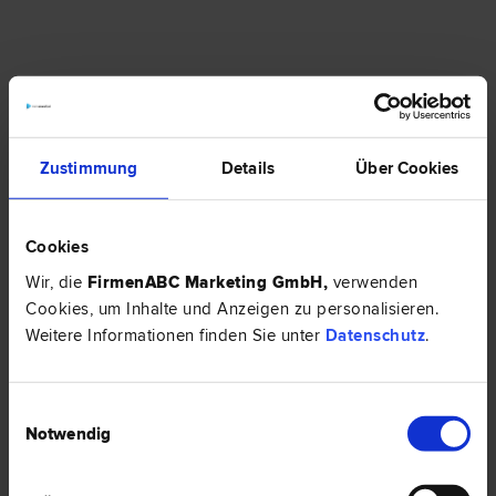
Zustimmung
Details
Über Cookies
Cookies
Wir, die
FirmenABC Marketing GmbH
,
verwenden
Cookies, um Inhalte und Anzeigen zu personalisieren.
Weitere Informationen finden Sie unter
Datenschutz
.
Einwilligungsauswahl
Rechtsanwalt für Mietrecht gesucht?
Notwendig
Sie haben eine mietrechtliche Frage zu Kaution,