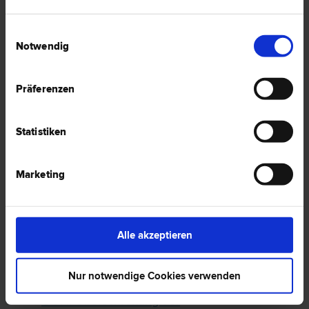
OGH: Haftung des Golfplatz-Betreibers für
Einwilligungsauswahl
Notwendig
durch Fehlschläge verursachte Verletzungen?
Sturz des Mieters wegen Glatteis – haftet der
Vermieter?
Präferenzen
VW-Skandal: Keine Zuständigkeit
österreichischer Gerichte für
Statistiken
Schadenersatzklagen von Aktionären
Flug verspätet oder gestrichen – Welche
Marketing
Ansprüche habe ich?
Abzugsfähigkeit von Schadenersatzzahlungen
und (Straf-)Verteidigungskosten
Alle akzeptieren
Gewährleistung & Konsumentenschutz: welche
besonderen Regeln gelten für
Nur notwendige Cookies verwenden
Verbrauchergeschäfte?
OGH: Überschreitung der