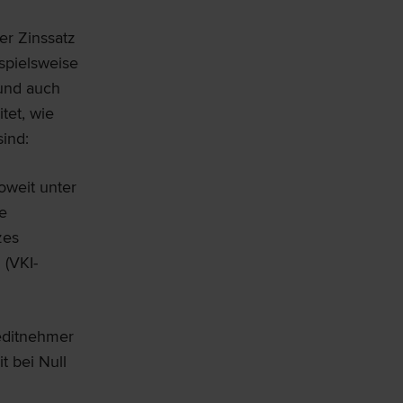
er Zinssatz
spielsweise
 und auch
tet, wie
ind:
oweit unter
ne
zes
 (VKI-
reditnehmer
t bei Null