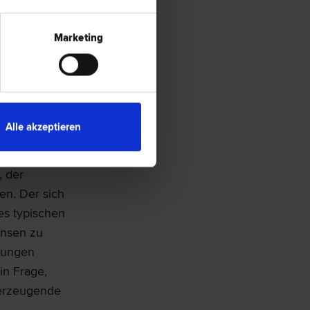
 Null
er OGH hat
Marketing
rge auch bei
er
rfolg haben
Alle akzeptieren
unter
er
, der
en. Der sich
es typischen
insen zu
idungen
in Frage,
berzeugende