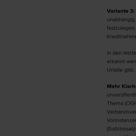
Variante 3:
unabhängig 
festzulegen
Kreditnehme
In den letzt
erkannt werd
Urteile gibt.
Mehr Klarhe
unveröffentl
Thema (OGH 
Verbandsver
Vorinstanze
(Sollzinssa