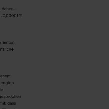
t daher –
ns 0,00001 %
arianten
anzliche
iesem
rengten
ie
sgesprochen
mit, dass