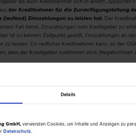
itgeber als auch Kreditnehmer sich in einem „typischen F
dass
der Kreditnehmer für die Zurverfügungstellung d
a (laufend) Zinszahlungen zu leisten hat
. Der Kreditn
keinem Fall damit, Zinszahlungen vom Kreditgeber zu erha
ber ist zu keinem Zeitpunkt gewillt, Zinszahlungen an de
 zu leisten. Ein redlicher Kreditnehmer kann, so der OGH
en, dass der Kreditgeber zustimmen wird, Negativzinsen 
heidung muss jedoch einer genauen
Analyse
unterzogen
en, was sie für Zinsgleitklauseln wirklich bedeutet. Der
erbandsverfahren inhärent, nicht über die Auslegung ein
usel, sondern über eine Geschäftspraktik der beklagten B
Details
. Die Auslegung eines konkreten Kreditvertrags kann da
s der Kreditgeber sehr wohl Negativzinsen an den Kredit
dies wäre dann Variante 1). Weiters ist zu beachten, dass 
ing GmbH
,
verwenden Cookies, um Inhalte und Anzeigen zu perso
m dieser OGH Entscheidung zugrundeliegendem Verfahre
er
Datenschutz
.