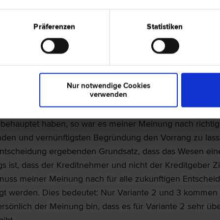
ven Sollzinssatz (somit Variante 3), aber niemals einen bei
en Referenzzinssatz (somit Variante 2), behauptet hat. D
Präferenzen
Statistiken
gesprochen, dass er nicht darüber entscheidet, ob die Ma
ven Referenzzinssatz jedenfalls zu zahlen ist.
Es ist dah
ffen, ob die Variante 2 in einem anderen Verfahren E
Nur notwendige Cookies
verwenden
e Kreditnehmerseite (inklusive VKI) und Teile der Lehre 
g verschiedenster Argumente eine Zinszahlungspflicht d
 behauptet haben, so war es meiner Meinung nach richtig
nden und vernünftigsten Begründung den Vorrang zu lass
Entscheidung ergebenden Grundsatz, dass das Wesen ein
gs ist, dass der Kreditnehmer und nicht der Kreditgeber Z
 muss meiner Meinung nach für alle zukünftigen Entsche
igt werden. Dies bedeutet: Nur Variante 2 und 3 kommen 
ersönlich der Meinung bin, dass es für Variante 2 sehr ü