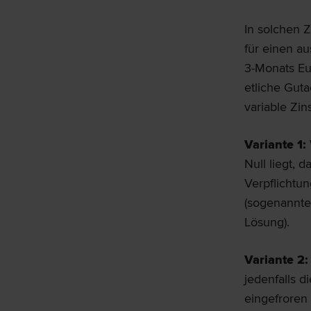
In solchen Z
für einen a
3-Monats Eu
etliche Guta
variable Zi
Variante 1:
Null liegt, d
Verpflichtu
(sogenannte
Lösung).
Variante 2
jedenfalls d
eingefroren