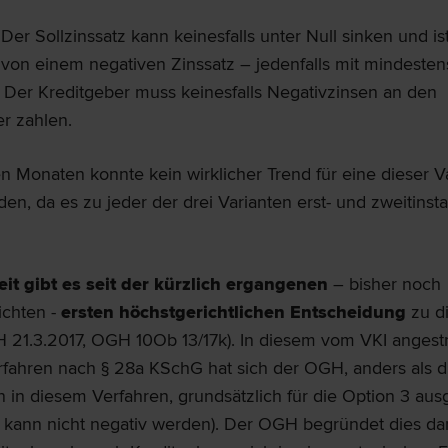
Der Sollzinssatz kann keinesfalls unter Null sinken und is
von einem negativen Zinssatz – jedenfalls mit mindeste
. Der Kreditgeber muss keinesfalls Negativzinsen an den
r zahlen.
en Monaten konnte kein wirklicher Trend für eine dieser V
en, da es zu jeder der drei Varianten erst- und zweitinst
it gibt es seit der kürzlich ergangenen
– bisher noch
ichten -
ersten höchstgerichtlichen Entscheidung
zu d
21.3.2017, OGH 10Ob 13/17k). In diesem vom VKI angest
fahren nach § 28a KSchG hat sich der OGH, anders als d
n in diesem Verfahren, grundsätzlich für die Option 3 au
tz kann nicht negativ werden). Der OGH begründet dies da