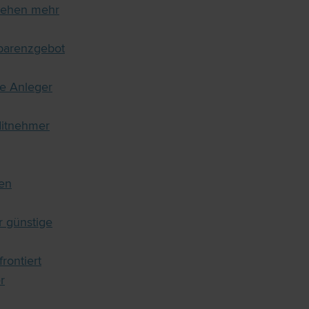
rlehen mehr
sparenzgebot
ie Anleger
ditnehmer
nen
 günstige
rontiert
r