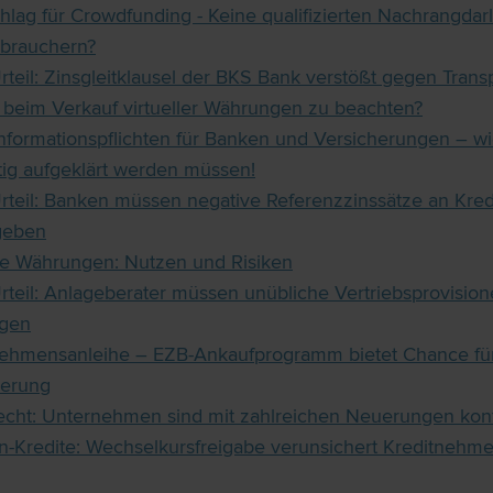
hlag für Crowdfunding - Keine qualifizierten Nachrangda
rbrauchern?
teil: Zinsgleitklausel der BKS Bank verstößt gegen Tran
t beim Verkauf virtueller Währungen zu beachten?
nformationspflichten für Banken und Versicherungen – w
tig aufgeklärt werden müssen!
teil: Banken müssen negative Referenzzinssätze an Kre
geben
lle Währungen: Nutzen und Risiken
teil: Anlageberater müssen unübliche Vertriebsprovisio
egen
ehmensanleihe – EZB-Ankaufprogramm bietet Chance für
ierung
echt: Unternehmen sind mit zahlreichen Neuerungen konf
n-Kredite: Wechselkursfreigabe verunsichert Kreditnehme