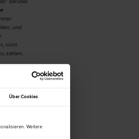
all“ darüber
er
ehmer
lten, und
n
, nicht
zu zahlen.
 werden,
 OGH hat,
er konkreten
ank
Über Cookies
her dazu
nehmer zu
die beklagte
nalisieren. Weitere
n immer nur