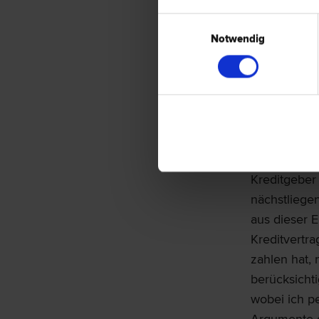
einen positi
eingefroren
Einwilligungsauswahl
Notwendig
explizit aus
einem negati
weiterhin o
wird
.
Auch wenn di
Heranziehun
Kreditgeber
nächstliege
aus dieser 
Kreditvertra
zahlen hat,
berücksicht
wobei ich p