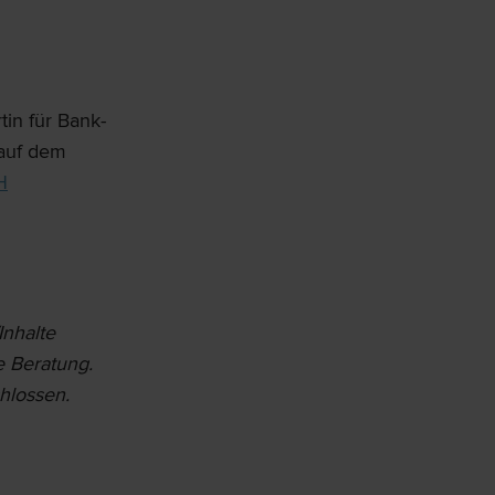
in für Bank-
 auf dem
H
Inhalte
e Beratung.
chlossen.