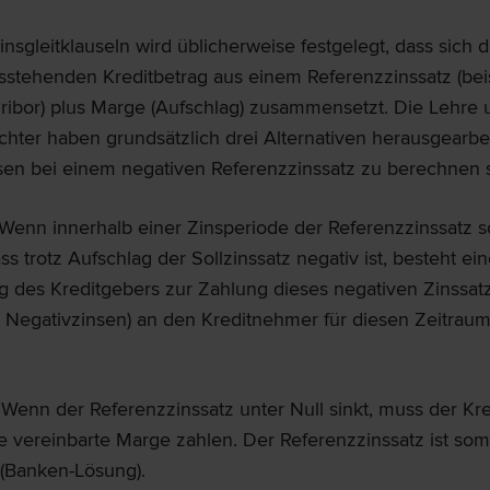
insgleitklauseln wird üblicherweise festgelegt, dass sich d
usstehenden Kreditbetrag aus einem Referenzzinssatz (bei
ribor) plus Marge (Aufschlag) zusammensetzt. Die Lehre
chter haben grundsätzlich drei Alternativen herausgearbei
nsen bei einem negativen Referenzzinssatz zu berechnen s
Wenn innerhalb einer Zinsperiode der Referenzzinssatz s
ass trotz Aufschlag der Sollzinssatz negativ ist, besteht ei
ng des Kreditgebers zur Zahlung dieses negativen Zinssat
 Negativzinsen) an den Kreditnehmer für diesen Zeitraum
:
Wenn der Referenzzinssatz unter Null sinkt, muss der K
ie vereinbarte Marge zahlen. Der Referenzzinssatz ist somi
 (Banken-Lösung).