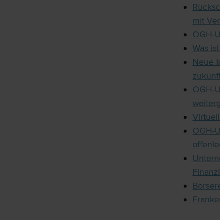
Rücksc
mit Ve
OGH-Ur
Was is
Neue I
zukünf
OGH-Ur
weiter
Virtue
OGH-Ur
offenl
Untern
Finanz
Börser
Franke