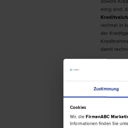
sowohl Kred
einig sind, 
Kreditvalut
rechnet in 
der Kreditge
Kreditnehmer
damit rechn
Diese Entsc
um zu erkenn
wie einem V
Zinsgleitkla
Zustimmung
entschieden
führen, das
Cookies
zahlen hat (
Wir, die
FirmenABC Market
Bank in de
Informationen finden Sie unt