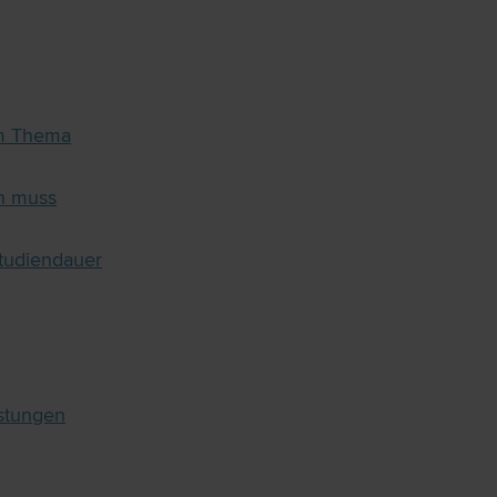
um Thema
nn muss
Studiendauer
istungen