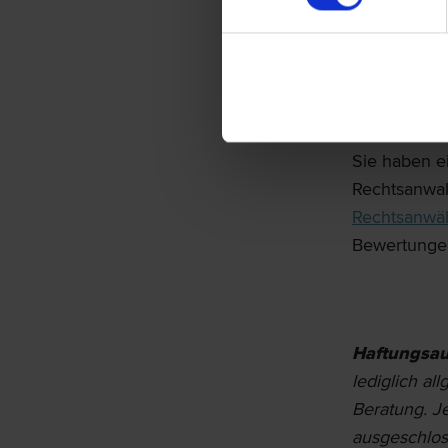
Rückzahlung
>>> Haftet d
Rechtsan
Sie haben ei
Rechtsanwal
Rechtsanwäl
Bewertungen
Haftungsau
lediglich al
Beratung. Je
ausgeschlos