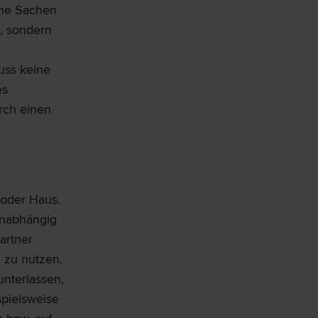
che Sachen
t, sondern
uss keine
es
rch einen
oder Haus.
unabhängig
artner
 zu nutzen.
unterlassen,
spielsweise