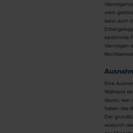
Vermögensa
wem gehören.
kann auch i
Erbangelegen
bestimmte F
Vermögen ve
Rechtsanwalt
Ausnahm
Eine Ausnah
Während der
davon, wer 
haben das R
Der grundbü
wodurch der