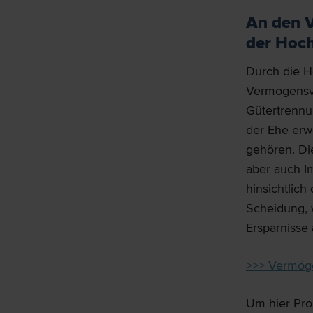
An den V
der Hoch
Durch die He
Vermögensver
Gütertrennu
der Ehe erw
gehören. Di
aber auch I
hinsichtlic
Scheidung, 
Ersparnisse 
>>> Vermög
Um hier Pro