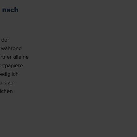
h nach
 der
h während
tner alleine
rtpapiere
ediglich
 es zur
ichen