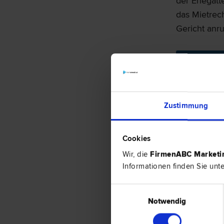
der Ehegatt
das Mietrech
Gericht anr
Zustimmung
Schulden
Cookies
Wir, die
FirmenABC Market
Auch von e
Informationen finden Sie unt
der Hochzei
für die eig
Einwilligungsauswahl
gemeinsam a
Notwendig
Haftungsübe