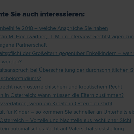
te Sie auch interessieren:
enbeihilfe 2018 – welche Ansprüche Sie haben
rstin M. Hochwartner, LL.M. im Interview: Rechtsfragen z
ragene Partnerschaft
altspflicht der Großeltern gegenüber Enkelkindern – wa
t werden?
altsanspruch bei Überschreitung der durchschnittlichen 
Bachelorstudiums?
trecht nach österreichischem und kroatischem Recht
en in Österreich: Wann müssen die Eltern zustimmen?
sverfahren, wenn ein Kroate in Österreich stirbt
alt für Kinder – so kommen Sie schneller an Unterhaltsle
Österreich – Vorteile und Nachteile aus rechtlicher Sicht
ein automatisches Recht auf Vaterschaftsfeststellung