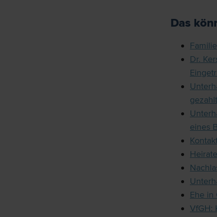
Das könn
Famili
Dr. Ke
Einget
Unterh
gezahl
Unterh
eines 
Kontak
Heirat
Nachlas
Unterh
Ehe in 
VfGH: K