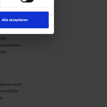
Alle akzeptieren
rten
kompetenten
über
ationen sind
rechtliche
st