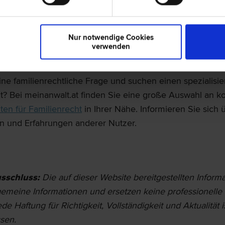
 verpflichten.
er Ehepartner für Schulden des Partners in der Ehe?
Nur notwendige Cookies
verwenden
walt für Familienrecht
ne familienrechtliche Frage und suchen einen spezialisie
t? Bei meinanwalt.at finden Sie eine große Auswahl an 
ten für Familienrecht
in Ihrer Nähe. Informieren Sie sich 
 und Erfahrungen anderer Nutzer.
sschluss:
Die auf dieser Website bereit­gestellten Inform
lgemeine Informationen und ersetzen keine professionelle 
de Haftung für Richtigkeit, Vollständigkeit und Aktualität i
sen.