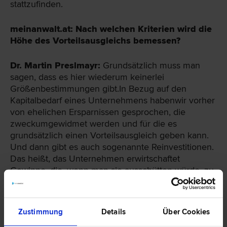
stattzufinden.
meinanwalt.at: Nach welchen Kriterien wird die
Höhe des Vorteilsausgleichs bemessen?
Dr. Martin Preslmayr:
Grundsätzlich muss man
sagen, dass es hier wiederum keinerlei
Größenbestimmungen gibt.In Bezug auf den
Kapitalbedarf eines Unternehmens habenwir vorher
von ehelichen Ersparnissen gesprochen, die
zweckumgewidmet werden und für die es
grundsätzlich einen Vorteilsausgleich geben kann.
Und dann gibt es auch sogenannte Reinvestitionen.
Das heißt, das Unternehmen erwirtschaftet
Gewinne, die, wenn man sie ausschütten würde, zu
ehelichen Ersparnissen führen würden, die dann
aufzuteilen sind.
Zustimmung
Details
Über Cookies
Wenn man sie aber nicht ausschüttet, dann bleiben