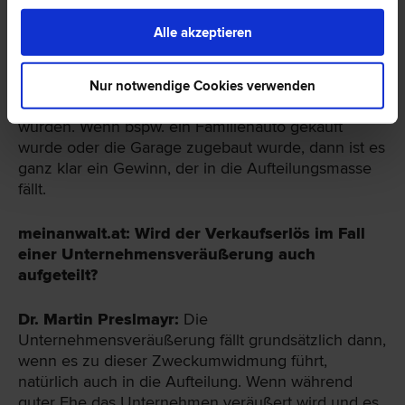
was vom OGH auch mehrmals so entschieden
worden ist. Entnommene Gewinne fallen nur dann
Alle akzeptieren
in die Aufteilungsmasse, wenn der
Unternehmensgewinn in die ehelichen Ersparnisse
zweckumgewidmet wurde, weil sie zu
Nur notwendige Cookies verwenden
unternehmensfremden Zwecken verwendetet
wurden. Wenn bspw. ein Familienauto gekauft
wurde oder die Garage zugebaut wurde, dann ist es
ganz klar ein Gewinn, der in die Aufteilungsmasse
fällt.
meinanwalt.at: Wird der Verkaufserlös im Fall
einer Unternehmensveräußerung auch
aufgeteilt?
Dr. Martin Preslmayr:
Die
Unternehmensveräußerung fällt grundsätzlich dann,
wenn es zu dieser Zweckumwidmung führt,
natürlich auch in die Aufteilung. Wenn während
guter Ehe das Unternehmen veräußert wird und es