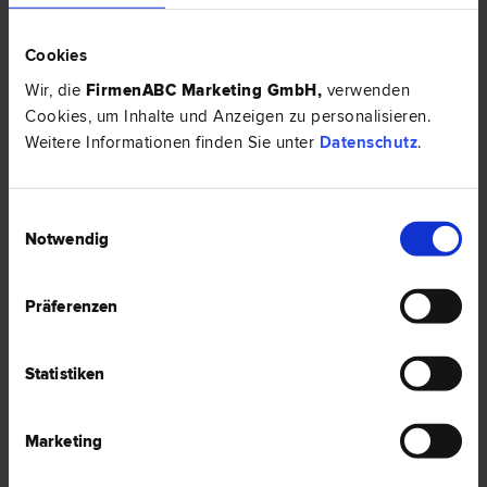
Cookies
Wir, die
FirmenABC Marketing GmbH
,
verwenden
Cookies, um Inhalte und Anzeigen zu personalisieren.
Weitere Informationen finden Sie unter
Datenschutz
.
Einwilligungsauswahl
Notwendig
Präferenzen
Statistiken
Anwalt für Arbeitsrecht
Marketing
Sie haben eine Frage zur Bildungskarenz oder