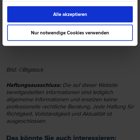
einem anderen arbeitsrechtlichen Thema und
suchen einen Anwalt für Arbeitsrecht? Auf
Alle akzeptieren
meinanwalt.at finden Sie eine große Auswahl an
kompetenten
Arbeitsrechts-Anwälten
. Informieren
Sie sich anhand von Bewertungen anderer Nutzer,
Nur notwendige Cookies verwenden
welcher Anwalt für Sie in Frage kommt.
Bild: ©Bigstock
Haftungsausschluss:
Die auf dieser Website
bereit­gestellten Informationen sind lediglich
allgemeine Informationen und ersetzen keine
professionelle rechtliche Beratung. Jede Haftung für
Richtigkeit, Vollständigkeit und Aktualität ist
ausgeschlossen.
Das könnte Sie auch interessieren: