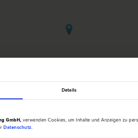
Details
 in Neusiedl/See
ing GmbH
,
verwenden Cookies, um Inhalte und Anzeigen zu perso
.M. (WU), MSC (WU)
er
Datenschutz
.
7100 Neu
chafts­recht | Liegenschafts- und Immobilien­recht
Kirchbergw