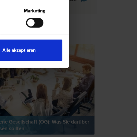
Marketing
TSNEWS
Alle akzeptieren
ene Gesellschaft (OG): Was Sie darüber
sen sollten