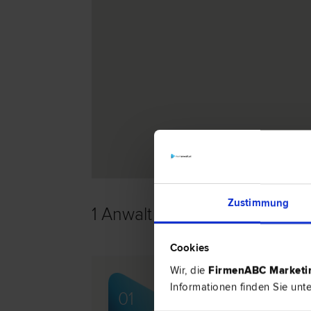
Zustimmung
1 Anwalt -
Gesellschaftsrecht
Cookies
Wir, die
FirmenABC Market
Dr. Erik Paul PINETZ, LL
Informationen finden Sie unt
01
Steuer­recht | Zivil­recht | Gesells