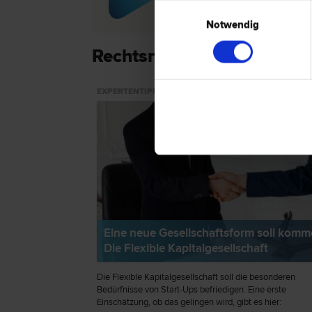
Einwilligungsauswahl
Notwendig
Rechtsnews & Expertentip
EXPERTENTIPP
Eine neue Gesellschaftsform soll komm
Die Flexible Kapitalgesellschaft
Die Flexible Kapitalgesellschaft soll die besonderen
Bedürfnisse von Start-Ups befriedigen. Eine erste
Einschätzung, ob das gelingen wird, gibt es hier: