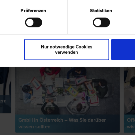
Präferenzen
Statistiken
ps zum Thema "Gesellschaftsrecht"
RECHTSNEWS
RECH
Nur notwendige Cookies
verwenden
en:
GmbH in Österreich – Was Sie darüber
Off
wissen sollten
wis