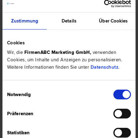
Zustimmung
Details
Über Cookies
Cookies
Schmuck gestohlen – Wann zahlt die Versicherung?
Wir, die
FirmenABC Marketing GmbH
,
verwenden
Cookies, um Inhalte und Anzeigen zu personalisieren.
Schmuck gestohlen: Welche Nachweise verlangt die Versicherung?
Weitere Informationen finden Sie unter
Datenschutz
.
HIER ZUM ARTIKEL ›
Einwilligungsauswahl
Notwendig
RECHTSNEWS
Präferenzen
Statistiken