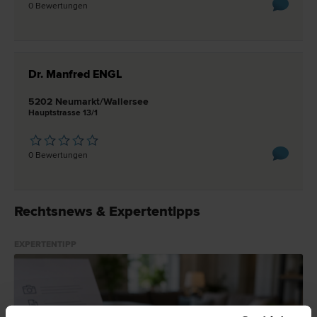
0 Bewertungen
Dr. Manfred ENGL
5202 Neumarkt/Wallersee
Hauptstrasse 13/1
0 Bewertungen
Rechtsnews & Expertentipps
EXPERTENTIPP