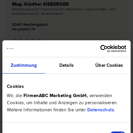
Mag. Günther KIEBERGER
Scheidungs­recht | Familien­recht | Miet­recht | Liegenschafts- und
Immobilien­recht | Verkehrs­recht
3040 Neulengbach
Hauptplatz 79
0 Bewertungen
Zustimmung
Details
Über Cookies
Rechtsnews & Expertentipps zum Thema
"Scheidungsrecht"
Cookies
EXPERTENTIPP
Wir, die
FirmenABC Marketing GmbH
,
verwenden
Cookies, um Inhalte und Anzeigen zu personalisieren.
Weitere Informationen finden Sie unter
Datenschutz
.
Einwilligungsauswahl