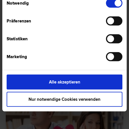
Notwendig
Präferenzen
Aufteilung von ehelichen Gebrauchsvermögen
Statistiken
Im konkreten Fall wird analysiert, warum es in der EU nicht erlaubt ist,
dass in Bezug auf die Scheidung, zwei verschiedene Gerichte über das
Marketing
gleiche Ehevermögen (das auch die Immobilien beinhaltet)
Entscheidungen treffen.
HIER ZUM ARTIKEL ›
Alle akzeptieren
RECHTSNEWS
Nur notwendige Cookies verwenden