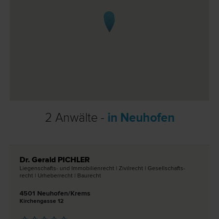
2 Anwälte -
in Neuhofen
Dr. Gerald PICHLER
Liegenschafts- und Immobilien­recht | Zivil­recht | Gesellschafts­
recht | Urheber­recht | Bau­recht
4501 Neuhofen/Krems
Kirchengasse 12