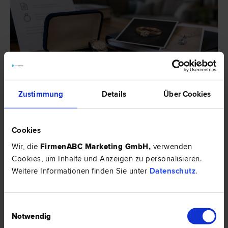
Schmuck gestohlen – Wann zahlt die Versicherung?
Zustimmung
Details
Über Cookies
Schmuck gestohlen: Welche Nachweise verlangt die Versicherung?
Cookies
Wir, die
FirmenABC Marketing GmbH
,
verwenden
Cookies, um Inhalte und Anzeigen zu personalisieren.
HIER ZUM ARTIKEL ›
Weitere Informationen finden Sie unter
Datenschutz
.
EXPERTENTIPP
Einwilligungsauswahl
Notwendig