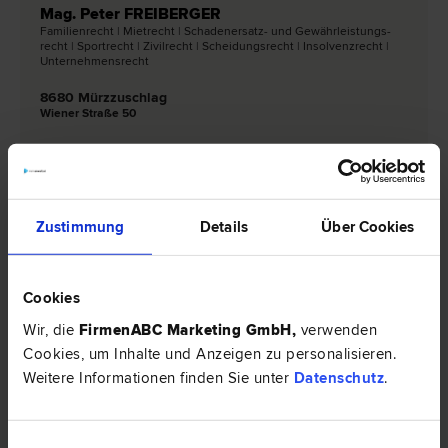
Mag. Peter FREIBERGER
Familien­recht | Miet­recht | Schadenersatz- und Gewährleistungs­
recht | Sport­recht | Zivil­recht | Scheidungs­recht | Insolvenz­recht |
Unternehmens­recht
8680 Mürzzuschlag
Wiener Straße 50
0 Bewertungen
Zustimmung
Details
Über Cookies
Rechtsnews & Expertentipps zum Thema
"Scheidungsrecht"
Cookies
EXPERTENTIPP
Wir, die
FirmenABC Marketing GmbH
,
verwenden
Cookies, um Inhalte und Anzeigen zu personalisieren.
Weitere Informationen finden Sie unter
Datenschutz
.
Einwilligungsauswahl