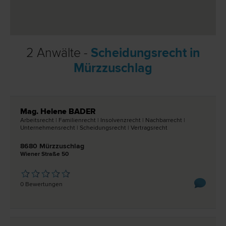
2 Anwälte -
Scheidungsrecht in
Mürzzuschlag
Mag. Helene BADER
Arbeits­recht | Familien­recht | Insolvenz­recht | Nachbar­recht |
Unternehmens­recht | Scheidungs­recht | Vertrags­recht
8680 Mürzzuschlag
Wiener Straße 50
0 Bewertungen