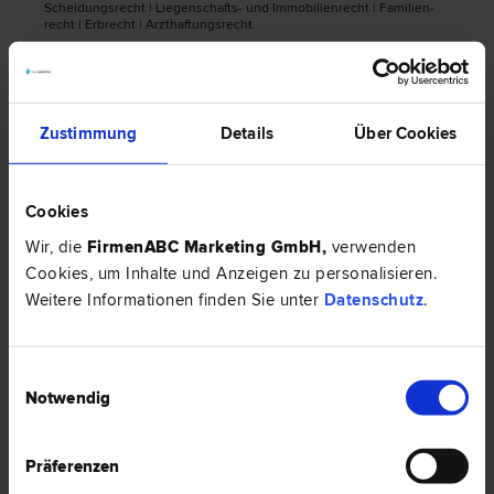
Scheidungs­recht | Liegenschafts- und Immobilien­recht | Familien­
recht | Erb­recht | Arzthaftungs­recht
2340 Mödling
Hauptstraße 18/5
Zustimmung
Details
Über Cookies
5 Bewertungen
Cookies
Wir, die
FirmenABC Marketing GmbH
,
verwenden
Mag. Dominik GEYER
Cookies, um Inhalte und Anzeigen zu personalisieren.
Zivil­recht | Liegenschafts- und Immobilien­recht | Gesellschafts­
recht
Weitere Informationen finden Sie unter
Datenschutz
.
2340 Mödling
Enzersdorfer Straße 4
Einwilligungsauswahl
Notwendig
1 Bewertung
Präferenzen