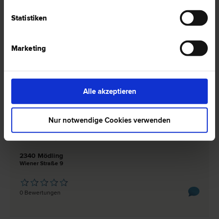
Mag. W. Gerald DAVID
Statistiken
Wirtschafts­recht | Urheber­recht | Gesellschafts­recht |
Schiedsgerichtsbarkeit | Europa­recht | Marken­recht | Patent­recht
2340 Mödling
Marketing
Enzersdorfer Straße 4
1 Bewertung
Alle akzeptieren
Nur notwendige Cookies verwenden
DDr. Gerald FÜRST
Erb­recht | Liegenschafts- und Immobilien­recht | Miet­recht
2340 Mödling
Wiener Straße 9
0 Bewertungen