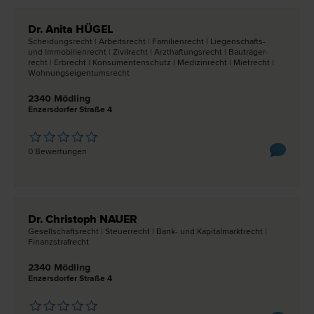
Dr. Anita HÜGEL
Scheidungs­recht | Arbeits­recht | Familien­recht | Liegenschafts-
und Immobilien­recht | Zivil­recht | Arzthaftungs­recht | Bauträger­
recht | Erb­recht | Konsumentenschutz | Medizin­recht | Miet­recht |
Wohnungseigentums­recht
2340 Mödling
Enzersdorfer Straße 4
0 Bewertungen
Dr. Christoph NAUER
Gesellschafts­recht | Steuer­recht | Bank- und Kapitalmarkt­recht |
Finanzstraf­recht
2340 Mödling
Enzersdorfer Straße 4