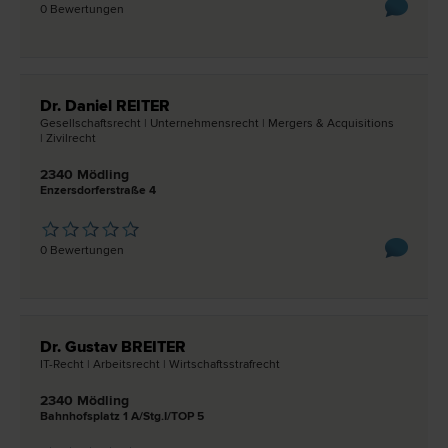
0 Bewertungen
Dr. Daniel REITER
Gesellschafts­recht | Unternehmens­recht | Mergers & Acquisitions
| Zivil­recht
2340 Mödling
Enzersdorferstraße 4
0 Bewertungen
Dr. Gustav BREITER
IT-Recht | Arbeits­recht | Wirtschaftsstraf­recht
2340 Mödling
Bahnhofsplatz 1 A/Stg.I/TOP 5