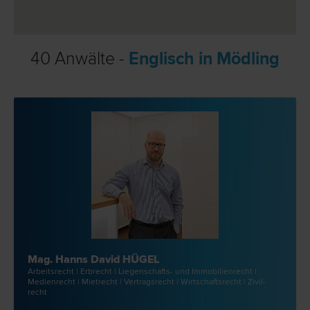
40 Anwälte -
Englisch in Mödling
Mag. Hanns David HÜGEL
Arbeits­recht | Erb­recht | Liegenschafts- und Immobilien­recht |
Medien­recht | Miet­recht | Vertrags­recht | Wirtschafts­recht | Zivil­
recht