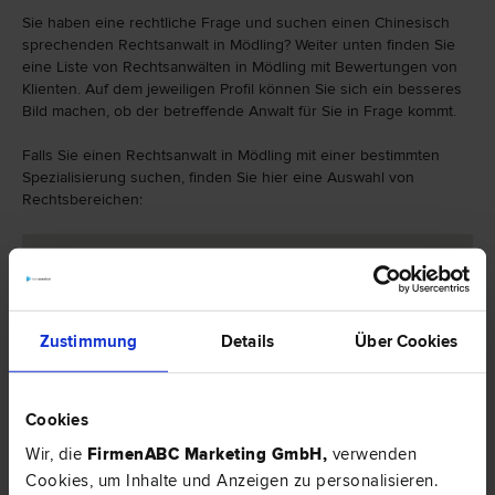
Sie haben eine rechtliche Frage und suchen einen Chinesisch
sprechenden Rechtsanwalt in Mödling? Weiter unten finden Sie
eine Liste von Rechtsanwälten in Mödling mit Bewertungen von
Klienten. Auf dem jeweiligen Profil können Sie sich ein besseres
Bild machen, ob der betreffende Anwalt für Sie in Frage kommt.
Falls Sie einen Rechtsanwalt in Mödling mit einer bestimmten
Spezialisierung suchen, finden Sie hier eine Auswahl von
Rechtsbereichen:
Zustimmung
Details
Über Cookies
Cookies
Wir, die
FirmenABC Marketing GmbH
,
verwenden
Cookies, um Inhalte und Anzeigen zu personalisieren.