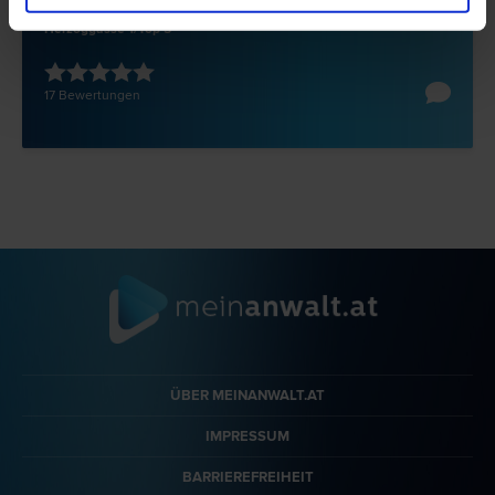
2340 Mödling
Herzoggasse 1/Top 5
17 Bewertungen
ÜBER MEINANWALT.AT
IMPRESSUM
BARRIEREFREIHEIT