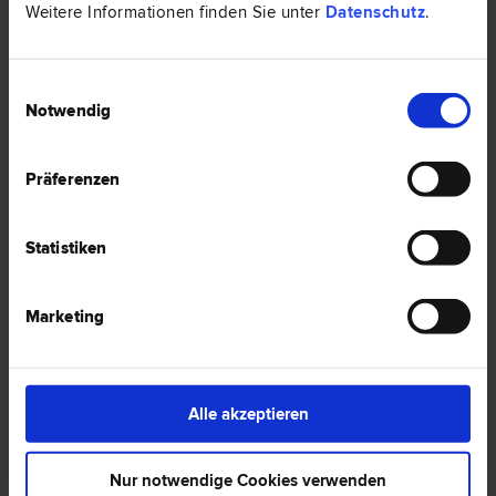
Weitere Informationen finden Sie unter
Datenschutz
.
1 Anwalt -
Chinesisch in Mödling
Einwilligungsauswahl
Notwendig
Präferenzen
Statistiken
Marketing
Mag. Hanns David HÜGEL
Alle akzeptieren
Arbeits­recht | Erb­recht | Liegenschafts- und Immobilien­recht |
Medien­recht | Miet­recht | Vertrags­recht | Wirtschafts­recht | Zivil­
recht
Nur notwendige Cookies verwenden