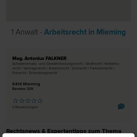
1 Anwalt -
Arbeitsrecht in Mieming
Mag. Antonius FALKNER
Schadenersatz- und Gewährleistungs­recht | Straf­recht | Verkehrs­
recht | Vertrags­recht | Arbeits­recht | Zivil­recht | Familien­recht |
Erb­recht | Scheidungs­recht
6414 Mieming
Barwies 329
0 Bewertungen
Rechtsnews & Expertentipps zum Thema