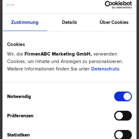
"Arbeitsrecht"
EXPERTENTIPP
Zustimmung
Details
Über Cookies
Cookies
Wir, die
FirmenABC Marketing GmbH
,
verwenden
Cookies, um Inhalte und Anzeigen zu personalisieren.
Weitere Informationen finden Sie unter
Datenschutz
.
Einwilligungsauswahl
Neue Vorgaben zur Übernahme von Bildungskosten im
Notwendig
Arbeitsverhältnis und offene Fragen
Neben neuen Mindestinhalten von Dienstzetteln und Dienstverträgen
Präferenzen
wurde eine gänzlich neue Bestimmung zu Aus-, Fort- und
Weiterbildungen in der EU-Transparenzrichtlinie vom 28.03.2024
eingeführt.
Statistiken
HIER ZUM ARTIKEL ›