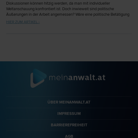
Diskussionen können hitzig werden, da man mit individueller
Weltanschauung konfrontiert ist. Doch inwieweit sind politische
Äußerungen in der Arbeit angemessen? Wäre eine politische Betätigung
am Arbeitsplatz überhaupt erlaubt?
HIER ZUM ARTIKEL ›
ÜBER MEINANWALT.AT
IMPRESSUM
BARRIEREFREIHEIT
AGB