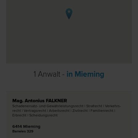
1 Anwalt -
in Mieming
Mag. Antonius FALKNER
Schadenersatz- und Gewährleistungs­recht | Straf­recht | Verkehrs­
recht | Vertrags­recht | Arbeits­recht | Zivil­recht | Familien­recht |
Erb­recht | Scheidungs­recht
6414 Mieming
Barwies 329