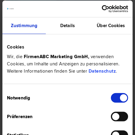
Einbruch ohne Einbruchsspuren – Zahlt die Versicherung?
Zustimmung
Details
Über Cookies
HIER ZUM ARTIKEL ›
EXPERTENTIPP
Cookies
Wir, die
FirmenABC Marketing GmbH
,
verwenden
Cookies, um Inhalte und Anzeigen zu personalisieren.
Weitere Informationen finden Sie unter
Datenschutz
.
Einwilligungsauswahl
Notwendig
Präferenzen
Home Office Gesetz – was verändert sich? Im Interview mit
Mag. Daniel Wolff