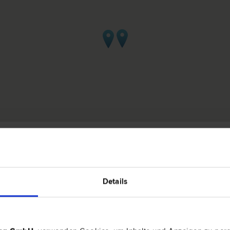
 Melk
Details
USCHKOWETZ
3390 Me
o- und Exekutions­recht | Europa­recht | Straf­recht
Linzer Stra