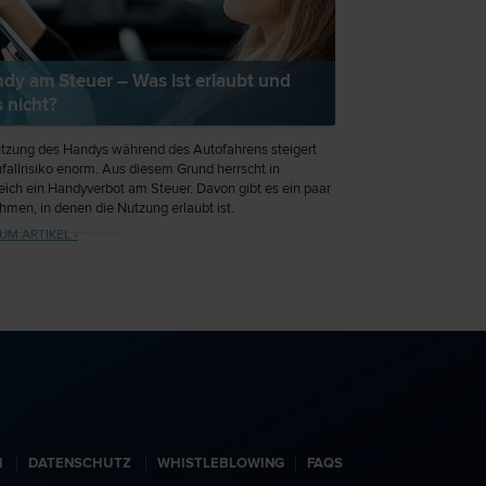
dy am Steuer – Was ist erlaubt und
 nicht?
tzung des Handys während des Autofahrens steigert
fallrisiko enorm. Aus diesem Grund herrscht in
eich ein Handyverbot am Steuer. Davon gibt es ein paar
men, in denen die Nutzung erlaubt ist.
UM ARTIKEL ›
N
DATENSCHUTZ
WHISTLEBLOWING
FAQS