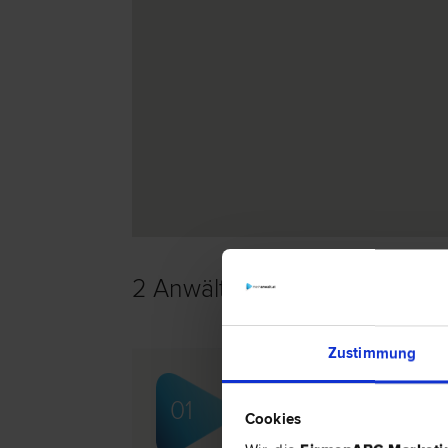
2 Anwälte -
Verkehrsrecht in
Zustimmung
Mag.Dr. Elisabeth JAN
01
Zivil­recht | Verkehrs­recht | Inkass
Cookies