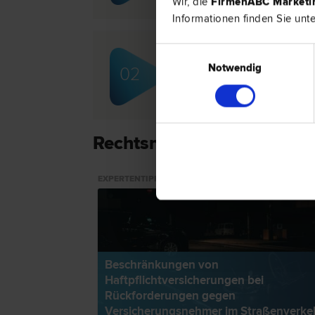
Wir, die
FirmenABC Market
Informationen finden Sie unt
Einwilligungsauswahl
Mag. Martin KAUFMANN
Notwendig
02
Miet­recht | Schadenersatz- und Gew
Rechtsnews & Expertentip
EXPERTENTIPP
Beschränkungen von
Haftpflichtversicherungen bei
Rückforderungen gegen
Versicherungsnehmer im Straßenverke