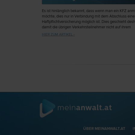
Es ist hinlänglich bekannt, dass wenn man ein KFZ an
möchte, dies nur in Verbindung mit dem Abschluss eine
Haftpflichtversicherung möglich ist. Dies geschieht desh
damit die übrigen Verkehrsteilnehmer nicht auf ihrem
Schaden „sitzen bleiben“, wenn ihnen ein anderer – per
HIER ZUM ARTIKEL ›
möglicherweise zahlungsunfähig oder zahlungsunwillig
Verkehrsteilnehmer schuldhaft einen Schaden zufügt.
ÜBER MEINANWALT.AT