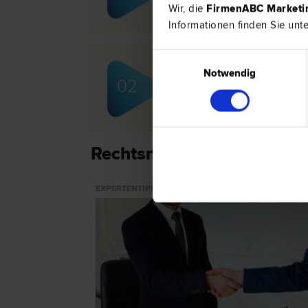
Gewährleistungs­recht
Wir, die
FirmenABC Market
Informationen finden Sie unt
Einwilligungsauswahl
Notwendig
Mag. Marco KUNCZICKY
02
Arzthaftungs­recht | Gesellschafts­r
Rechtsnews & Expertentip
EXPERTENTIPP