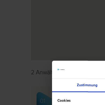
2 Anwälte -
Gesellschaftsrec
Zustimmung
Mag. Heinrich LUCHNER
01
Cookies
Scheidungs­recht | Familien­recht |