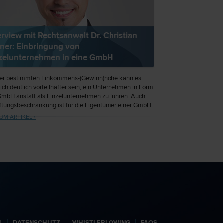
erview mit Rechtsanwalt Dr. Christian
ner: Einbringung von
zelunternehmen in eine GmbH
ner bestimmten Einkommens-(Gewinn)höhe kann es
lich deutlich vorteilhafter sein, ein Unternehmen in Form
GmbH anstatt als Einzelunternehmen zu führen. Auch
ftungsbeschränkung ist für die Eigentümer einer GmbH
ttraktiv. Doch wie funktioniert eine solche Einbringung
UM ARTIKEL ›
s muss beachtet werden? Im Interview mit
walt.at informiert Rechtsanwalt Dr. Christian Hafner
ie Vorteile und Möglichkeiten.
N
DATENSCHUTZ
WHISTLEBLOWING
FAQS