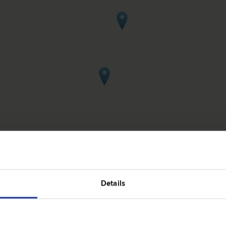
ht in Mayrhofen
Details
6290 Ma
 Erb­recht | Gesellschafts­recht | Schadenersatz- und
Waldbadst