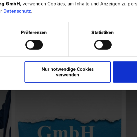
ing GmbH
,
verwenden Cookies, um Inhalte und Anzeigen zu perso
er
Datenschutz
.
Präferenzen
Statistiken
6290 Ma
echt | Insolvenz­recht | Vergabe­recht
Laubichl 12
ps zum Thema "Gesellschaftsrecht"
Nur notwendige Cookies
verwenden
EXPERTENTIPP
EXPER