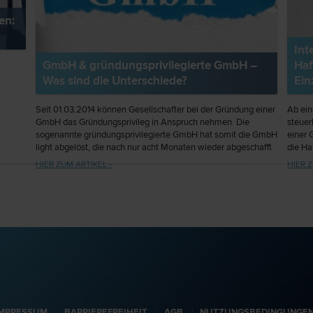
en:
Int
GmbH & gründungsprivilegierte GmbH –
Haf
Was sind die Unterschiede?
Ein
Seit 01.03.2014 können Gesellschafter bei der Gründung einer
Ab ei
GmbH das Gründungsprivileg in Anspruch nehmen. Die
steuer
sogenannte gründungsprivilegierte GmbH hat somit die GmbH
einer 
light abgelöst, die nach nur acht Monaten wieder abgeschafft
die Ha
wurde.
sehr a
HIER ZUM ARTIKEL ›
HIER Z
und wa
meinan
über d
IMPRESSUM
BARRIEREFREIHEIT
AGB
NUTZUNGSBEDINGUNGE