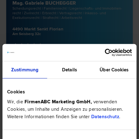
Mag. Gabriele BUCHEGGER
Scheidungs­recht | Familien­recht | Liegenschafts- und Immobilien­
recht | Zivil­recht | Erb­recht | Vertrags­recht | Inkasso- und
Exekutions­recht | Straf­recht | Arbeits­recht
4490 Markt Sankt Florian
Am Seisberg 32c
10 Bewertungen
Zustimmung
Details
Über Cookies
Rechtsnews & Expertentipps zum Thema
"Scheidungsrecht"
Cookies
EXPERTENTIPP
Wir, die
FirmenABC Marketing GmbH
,
verwenden
Cookies, um Inhalte und Anzeigen zu personalisieren.
Weitere Informationen finden Sie unter
Datenschutz
.
Einwilligungsauswahl