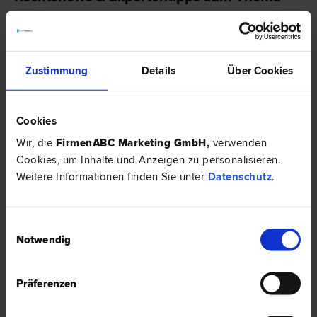
"Mietrecht"
RECHTSNEWS
Zustimmung
Details
Über Cookies
Cookies
Wir, die
FirmenABC Marketing GmbH
,
verwenden
Cookies, um Inhalte und Anzeigen zu personalisieren.
Weitere Informationen finden Sie unter
Datenschutz
.
Einwilligungsauswahl
Gewerbliche Nutzung der Mietwohnung – was ist zu
Notwendig
beachten?
In den meisten Verträgen von Mietwohnungen findet man den Zusatz
„nur zu Wohnzwecken“. Daher stellt sich die Fragen, welche
Präferenzen
Auswirkungen dieser Zusatz auf diverse „Home-Office“-Tätigkeiten
haben. Darüber hinaus gibt es einige wichtige Faktoren, die zu beachten