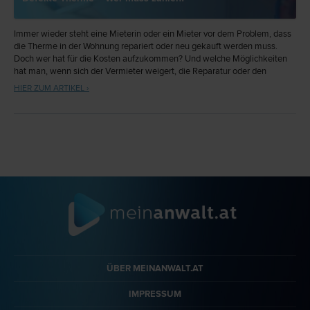
Immer wieder steht eine Mieterin oder ein Mieter vor dem Problem, dass
die Therme in der Wohnung repariert oder neu gekauft werden muss.
Doch wer hat für die Kosten aufzukommen? Und welche Möglichkeiten
hat man, wenn sich der Vermieter weigert, die Reparatur oder den
Austausch durchzuführen?
HIER ZUM ARTIKEL ›
ÜBER MEINANWALT.AT
IMPRESSUM