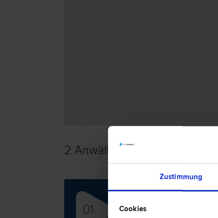
2 Anwälte -
Erbrecht in Mark
Zustimmung
Mag
01
Cookies
Scheid