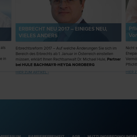
Pfl
ERBRECHT NEU 2017 – EINIGES NEU,
Vor
VIELES ANDERS
 als
Nicht 
Erbrechtsreform 2017 – Auf welche Änderungen Sie sich im
Ehepar
Bereich des Erbrechts ab 1. Januar in Österreich einstellen
e in
Vermö
müssen, erklärt Ihnen Rechtsanwalt Dr. Michael Hule,
Partner
Pflich
bei HULE BACHMAYR-HEYDA NORDBERG
iert.
Vermög
Rechtsanwälte
, in seinem Beitrag.
HIER Z
HIER ZUM ARTIKEL ›
sich so
IMPRESSUM
BARRIEREFREIHEIT
AGB
NUTZUNGSBEDINGUNGE