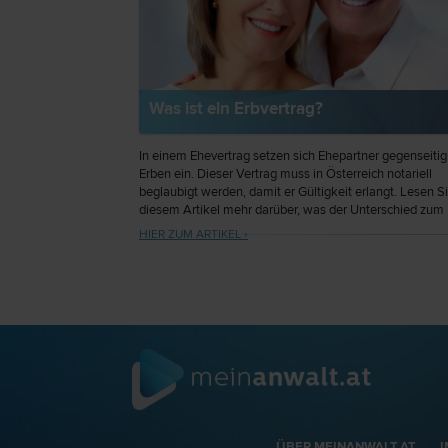
Was ist ein Erbvertrag?
In einem Ehevertrag setzen sich Ehepartner gegenseitig
Erben ein. Dieser Vertrag muss in Österreich notariell
beglaubigt werden, damit er Gültigkeit erlangt. Lesen Si
diesem Artikel mehr darüber, was der Unterschied zum
Testament ist und was nach einer Scheidung damit pass
HIER ZUM ARTIKEL ›
ÜBER MEINANWALT.AT