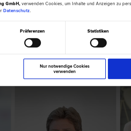
| Zivil­recht | Erb­recht | Vertrags­recht | Inkasso- und
ing GmbH
,
verwenden Cookies, um Inhalte und Anzeigen zu perso
ions­recht | Straf­recht | Arbeits­recht
er
Datenschutz
.
Präferenzen
Statistiken
 | Liegenschafts- und Immobilien­recht
ps zum Thema "Erbrecht"
Nur notwendige Cookies
verwenden
EXPERTENTIPP
RECH