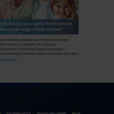
ichtteil & Schenkungen: Wann können
empfänge angerechnet werden?
selten erhalten pflichtteilsberechtigte Kinder oder
tner bereits zu Lebzeiten vom Erblasser
genswerte in Form einer Schenkung. Andere
tteilsberechtigte Personen können verlangen, dass diese
enswerte der Erbschaft hinzugerechnet werden und
UM ARTIKEL ›
 der Pflichtteilsanspruch für sie erhöht.
N
DATENSCHUTZ
WHISTLEBLOWING
FAQS