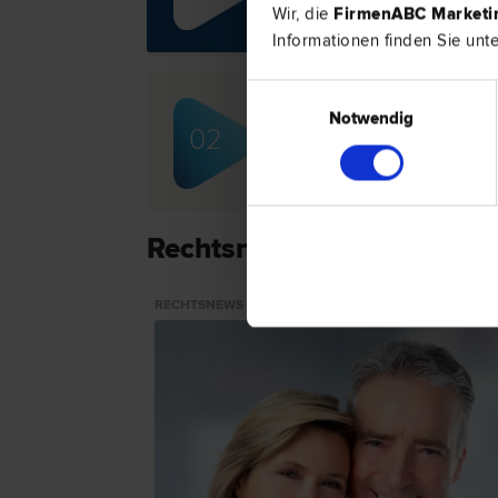
recht 
Wir, die
FirmenABC Market
Exekut
Informationen finden Sie unt
Einwilligungsauswahl
Notwendig
Mag. Hubert WEIDINGER
02
Agrar­recht | Erb­recht | Miet­recht
Rechtsnews & Expertentip
RECHTSNEWS