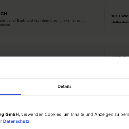
USCH
1010 Wie
isitions | Bank- und Kapitalmarkt­recht | Internet­recht |
Helferstorf
t­recht
6700 Blu
 Gesellschafts­recht | Liegenschafts- und Immobilien­recht |
Mutterstra
t­recht
Details
, LL.M.
1030 Wi
| Vertrags­recht | Urheber­recht | Arbeits­recht | Franchising |
Reisnerstr
ing GmbH
,
verwenden Cookies, um Inhalte und Anzeigen zu perso
er
Datenschutz
.