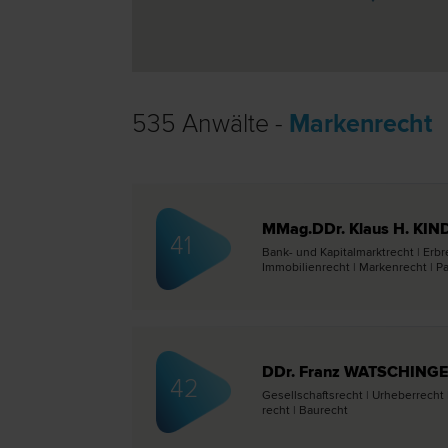
535 Anwälte -
Markenrecht
MMag.DDr. Klaus H. KIN
41
Bank- und Kapitalmarkt­recht | Erb­r
Immobilien­recht | Marken­recht | Pa
DDr. Franz WATSCHING
42
Gesellschafts­recht | Urheber­recht
recht | Bau­recht