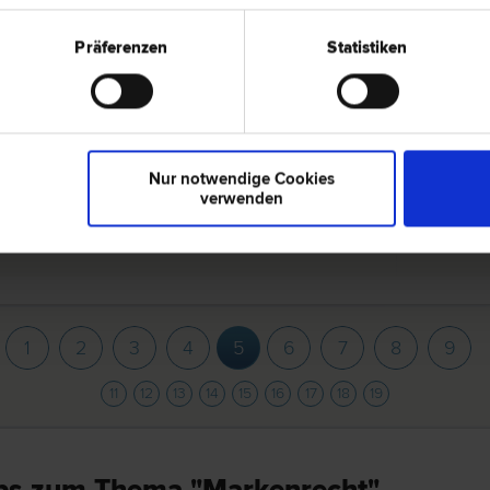
1080 Wi
Präferenzen
Statistiken
­recht | Franchising | Wirtschafts­recht | Marken­recht | Patent­
Laudongas
Nur notwendige Cookies
1010 Wie
verwenden
 | Urheber­recht | Versicherungs­recht | Marken­recht | Erb­
Ledererhof
1
2
3
4
5
6
7
8
9
11
12
13
14
15
16
17
18
19