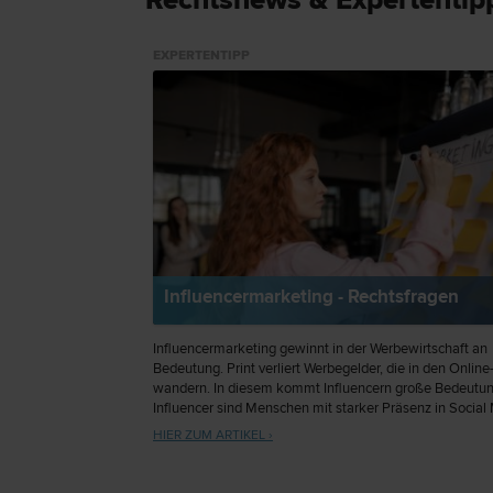
Rechtsnews & Expertenti
EXPERTENTIPP
Influencermarketing - Rechtsfragen
Influencermarketing gewinnt in der Werbewirtschaft an
Bedeutung. Print verliert Werbegelder, die in den Online
wandern. In diesem kommt Influencern große Bedeutun
Influencer sind Menschen mit starker Präsenz in Social
die diese dafür nutzen, Produkte und Dienstleistungen 
HIER ZUM ARTIKEL ›
vermarkten. Es stellen sich viele Rechtsfragen, wie etw
Trennung von Werbung und redaktionellem Inhalt. Erste
Entscheidungen sind bereits ergangen.