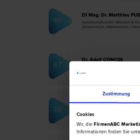
DI Mag. Dr. Matthias P
46
Gesellschafts­recht | Mergers & Acqu
Urheber­recht | Marken­recht | Paten
Dr. Adolf CONCIN
47
Familien­recht | Scheidungs­recht |
Urheber­recht | Marken­recht | Paten
Zustimmung
Dr. Alexa WEIXELBAUMER
48
Liegenschafts- und Immobilien­recht 
Cookies
Marken­recht
Wir, die
FirmenABC Market
Informationen finden Sie unt