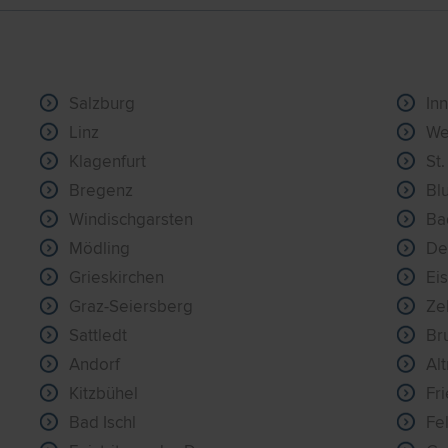
Salzburg
In
Linz
We
Klagenfurt
St.
Bregenz
Bl
Windischgarsten
Ba
Mödling
De
Grieskirchen
Ei
Graz-Seiersberg
Ze
Sattledt
Br
Andorf
Al
Kitzbühel
Fr
Bad Ischl
Fe