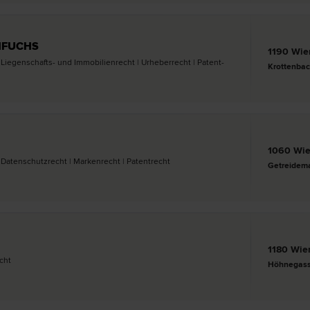
NFUCHS
1190 Wie
| Liegenschafts- und Immobilien­recht | Urheber­recht | Patent­
Krottenbac
1060 Wi
 Datenschutz­recht | Marken­recht | Patent­recht
Getreidema
1180 Wie
echt
Höhnegass