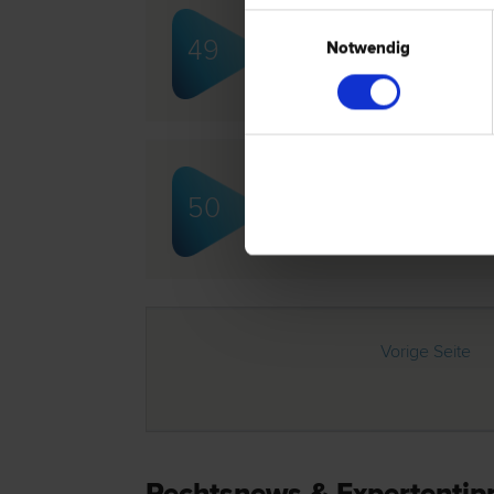
Einwilligungsauswahl
Dr. Alexander CIZEK
49
Notwendig
Urheber­recht | Sport­recht | Medien
recht
Dr. Alexander WANKE
50
Liegenschafts- und Immobilien­recht
recht | Patent­recht
Vorige Seite