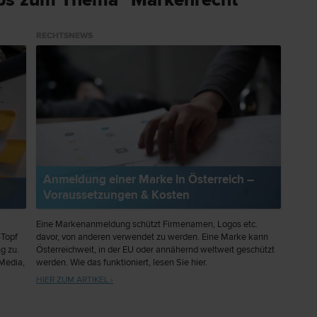
pps zum Thema "Markenrecht"
RECHTSNEWS
Anmeldung einer Marke in Österreich –
Voraussetzungen & Kosten
Eine Markenanmeldung schützt Firmenamen, Logos etc.
-Topf
davor, von anderen verwendet zu werden. Eine Marke kann
g zu.
Österreichweit, in der EU oder annähernd weltweit geschützt
 Media,
werden. Wie das funktioniert, lesen Sie hier.
zu
HIER ZUM ARTIKEL ›
a