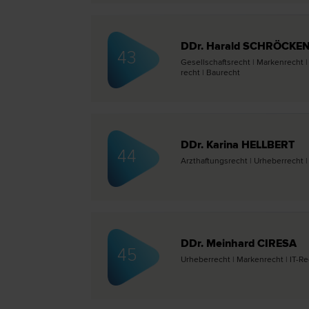
DDr. Harald SCHRÖCKE
43
Gesellschafts­recht | Marken­recht 
recht | Bau­recht
DDr. Karina HELLBERT
44
Arzthaftungs­recht | Urheber­recht |
DDr. Meinhard CIRESA
45
Urheber­recht | Marken­recht | IT-R