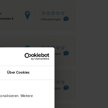
n
erstraße 4
0 Bewertungen
denz
ße 1a
0 Bewertungen
Über Cookies
en
aße 61
0 Bewertungen
nalisieren. Weitere