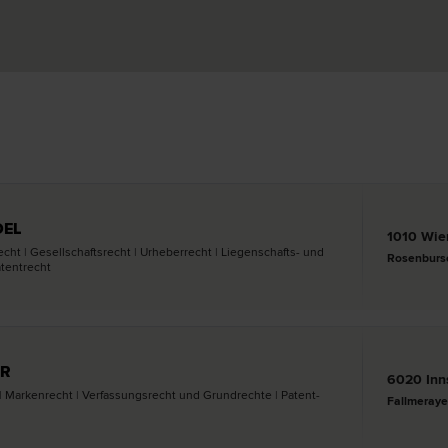
DEL
1010 Wie
echt | Gesellschafts­recht | Urheber­recht | Liegenschafts- und
Rosenburs
tent­recht
ER
6020 Inn
 | Marken­recht | Verfassungs­recht und Grund­rechte | Patent­
Fallmeraye