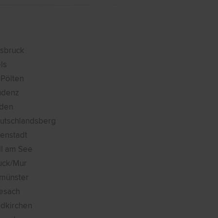
nsbruck
ls
 Pölten
udenz
den
utschlandsberg
senstadt
ll am See
uck/Mur
tmünster
iesach
ldkirchen