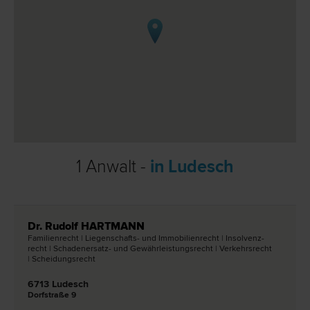
1 Anwalt -
in Ludesch
Dr. Rudolf HARTMANN
Familien­recht | Liegenschafts- und Immobilien­recht | Insolvenz­
recht | Schadenersatz- und Gewährleistungs­recht | Verkehrs­recht
| Scheidungs­recht
6713 Ludesch
Dorfstraße 9