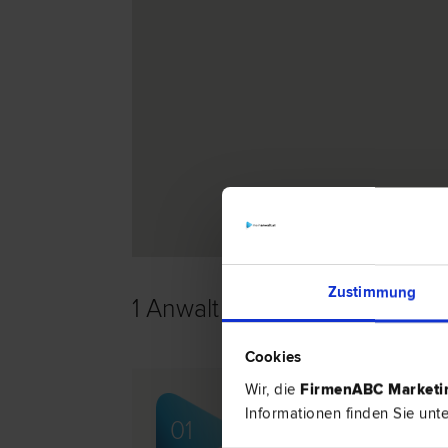
Zustimmung
1 Anwalt -
Arzthaftungsrecht
Cookies
Wir, die
FirmenABC Market
Mag. Markus LECHNER
Informationen finden Sie unt
01
Zivil­recht | Schadenersatz- und Ge