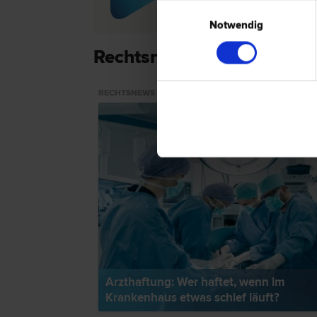
Recht | Bau­recht
Einwilligungsauswahl
Notwendig
Rechtsnews & Expertentip
RECHTSNEWS
Arzthaftung: Wer haftet, wenn im
Krankenhaus etwas schief läuft?