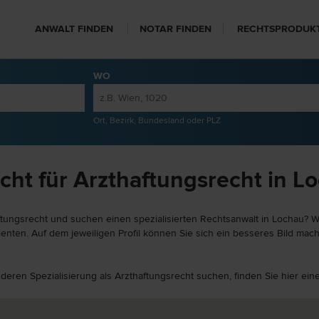
ANWALT FINDEN
NOTAR FINDEN
RECHTSPRODUK
WO
Ort, Bezirk, Bundesland oder PLZ
cht für Arzthaftungsrecht in L
ftungsrecht und suchen einen spezialisierten Rechtsanwalt in Lochau? We
nten. Auf dem jeweiligen Profil können Sie sich ein besseres Bild mache
anderen Spezialisierung als Arzthaftungsrecht suchen, finden Sie hier e