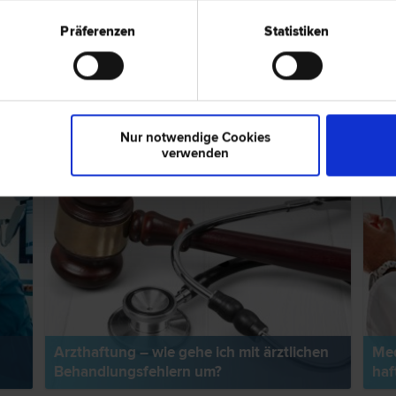
Präferenzen
Statistiken
ps zum Thema "Arzthaftungsrecht"
EXPERTENTIPP
RECH
Nur notwendige Cookies
verwenden
Arzthaftung – wie gehe ich mit ärztlichen
Med
Behandlungsfehlern um?
haf