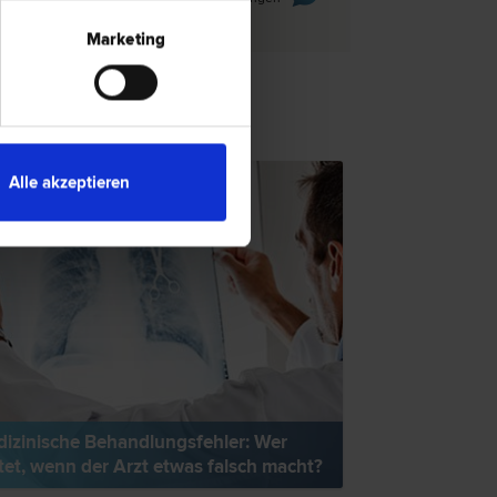
Marketing
TSNEWS
Alle akzeptieren
izinische Behandlungsfehler: Wer
tet, wenn der Arzt etwas falsch macht?