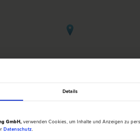
Details
 in Lochau
ing GmbH
,
verwenden Cookies, um Inhalte und Anzeigen zu perso
er
Datenschutz
.
6911 Loc
währleistungs­recht | Arzthaftungs­recht | Internationales
Althaus 10