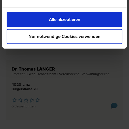
Familien­recht | Insolvenz­recht | Verkehrs­recht | Scheidungs­recht |
Vereins­recht
Alle akzeptieren
4020 Linz
Starhembergstraße 58
Nur notwendige Cookies verwenden
0 Bewertungen
Dr. Thomas LANGER
Erb­recht | Gesellschafts­recht | Vereins­recht | Verwaltungs­recht
4020 Linz
Bürgerstraße 20
0 Bewertungen