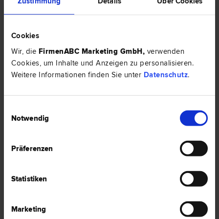
Zustimmung
Details
Über Cookies
Cookies
3 Anwälte -
Vereinsrecht in Linz
Wir, die
FirmenABC Marketing GmbH
,
verwenden
Cookies, um Inhalte und Anzeigen zu personalisieren.
Weitere Informationen finden Sie unter
Datenschutz
.
Mag. Albrecht ZAUNER
Steuer­recht | Inkasso- und Exekutions­recht | Liegenschafts- und
Einwilligungsauswahl
Immobilien­recht | Vereins­recht | Verwaltungs­recht | Finanzstraf­
recht
Notwendig
4020 Linz
Graben 21
Präferenzen
1 Bewertung
Statistiken
Marketing
Dr. Günther DOBRETSBERGER