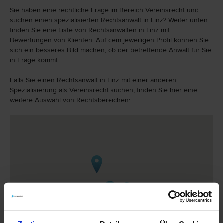
Sie haben eine rechtliche Frage im Bereich Vereinsrecht und
suchen einen spezialisierten Rechtsanwalt in Linz? Weiter unten
finden Sie eine Liste von Rechtsanwälten in Linz mit
Bewertungen von Klienten. Auf dem jeweiligen Profil können Sie
sich ein besseres Bild machen, ob der betreffende Anwalt für Sie
in Frage kommt.
Falls Sie einen Rechtsanwalt in Linz mit einer anderen
Spezialisierung als Vereinsrecht suchen, finden Sie hier eine
weitere Auswahl von Rechtsbereichen: