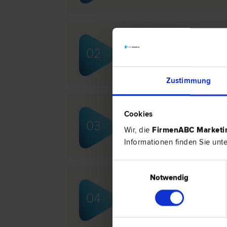
Mag. Rupert WAGNER
02
Erb­recht | Schadenersatz- und Gewä
Zustimmung
Cookies
Dr. Alexandra SCHMOL
03
Zivil­recht | Vertrags­recht | Inkass
Wir, die
FirmenABC Market
Informationen finden Sie unt
Einwilligungsauswahl
Notwendig
Dr. Christian HADEYER
04
Marken­recht | Internet­recht | IT-Re