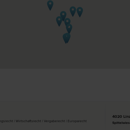
4020 Lin
­recht | Wirtschafts­recht | Vergabe­recht | Europa­recht
Spittelwies