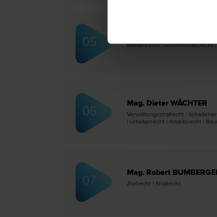
Dr. Philipp DUMFARTH
05
Marken­recht | Gesellschafts­recht | 
Mag. Dieter WÄCHTER
06
Verwaltungsstraf­recht | Schadener
| Urheber­recht | Arbeits­recht | Bau
Mag. Robert BUMBERGE
07
Zivil­recht | Straf­recht