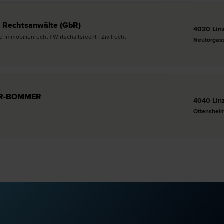
 Rechtsanwälte (GbR)
4020 Lin
 Immobilien­recht | Wirtschafts­recht | Zivil­recht
Neutorgas
NER-BOMMER
4040 Lin
Ottensheim