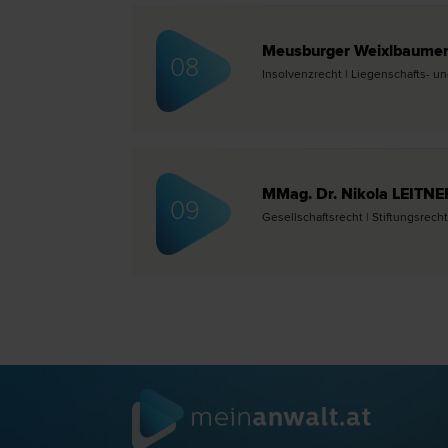
Meusburger Weixlbaumer
08
Insolvenz­recht | Liegenschafts- und
MMag. Dr. Nikola LEIT
09
Gesellschafts­recht | Stiftungs­recht