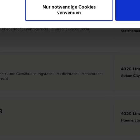
Nur notwendige Cookies
verwenden
4020 Lin
Urheber­recht | Vertrags­recht | Zivil­recht | Patent­recht
Stelzhamer
4020 Lin
satz- und Gewährleistungs­recht | Medizin­recht | Marken­recht
­recht
R
4020 Lin