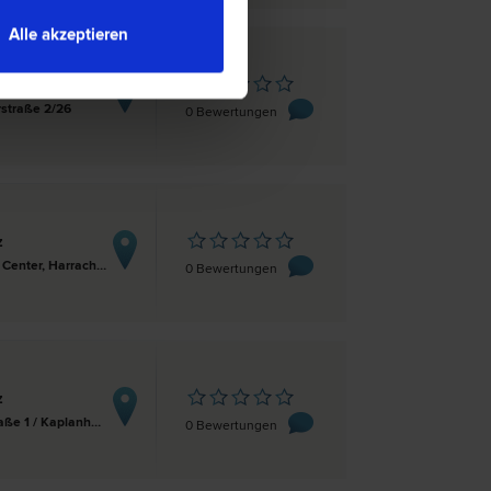
Alle akzeptieren
z
straße 2/26
0 Bewertungen
z
Atrium City Center, Harrachstraße 6
0 Bewertungen
z
Huemerstraße 1 / Kaplanhofstraße 2
0 Bewertungen