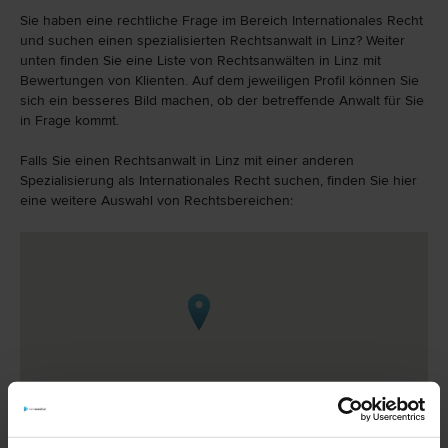
Sie haben eine rechtliche Frage im Bereich Internationales Recht
und suchen einen spezialisierten Rechtsanwalt in Linz? Weiter
unten finden Sie eine Liste von Rechtsanwälten in Linz mit
Bewertungen von Klienten. Auf dem jeweiligen Profil können Sie
sich ein besseres Bild machen, ob der betreffende Anwalt für Sie
in Frage kommt.
Falls Sie einen Rechtsanwalt in Linz mit einer anderen
Spezialisierung als Internationales Recht suchen, finden Sie hier
eine weitere Auswahl von Rechtsbereichen: