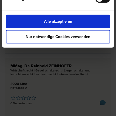
Mag. Thomas SCHERHAUFER
Wirtschafts­recht | Gesellschafts­recht | Mergers & Acquisitions |
Liegenschafts- und Immobilien­recht | Internationales Recht
Alle akzeptieren
4020 Linz
Hofgasse 9
Nur notwendige Cookies verwenden
0 Bewertungen
MMag. Dr. Reinhold ZEINHOFER
Wirtschafts­recht | Gesellschafts­recht | Liegenschafts- und
Immobilien­recht | Insolvenz­recht | Internationales Recht
4020 Linz
Hofgasse 9
0 Bewertungen