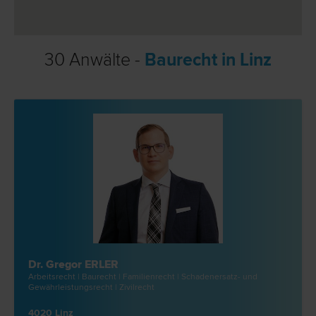
30 Anwälte -
Baurecht in Linz
Dr. Gregor ERLER
Arbeits­recht | Bau­recht | Familien­recht | Schadenersatz- und
Gewährleistungs­recht | Zivil­recht
4020 Linz