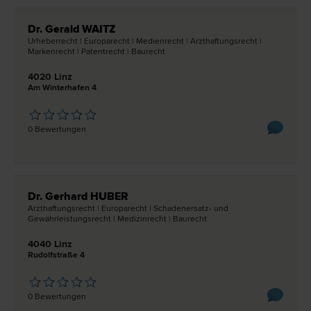
Dr. Gerald WAITZ
Urheber­recht | Europa­recht | Medien­recht | Arzthaftungs­recht |
Marken­recht | Patent­recht | Bau­recht
4020 Linz
Am Winterhafen 4
0 Bewertungen
Dr. Gerhard HUBER
Arzthaftungs­recht | Europa­recht | Schadenersatz- und
Gewährleistungs­recht | Medizin­recht | Bau­recht
4040 Linz
Rudolfstraße 4
0 Bewertungen