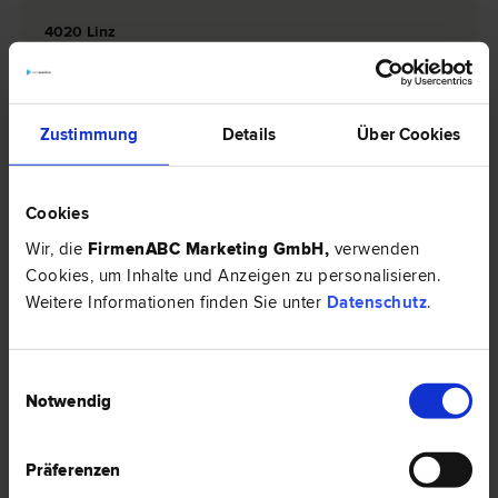
4020 Linz
Graben 32
1 Bewertung
Zustimmung
Details
Über Cookies
Cookies
Dr. Ernst EYPELTAUER
Arbeits­recht | Sozial­recht | Zivil­recht | Urheber­recht | Marken­recht
Wir, die
FirmenABC Marketing GmbH
,
verwenden
| Patent­recht | Bau­recht
Cookies, um Inhalte und Anzeigen zu personalisieren.
4020 Linz
Weitere Informationen finden Sie unter
Datenschutz
.
Lederergasse 18
Einwilligungsauswahl
0 Bewertungen
Notwendig
Präferenzen
Dr. Franz HAUNSCHMIDT