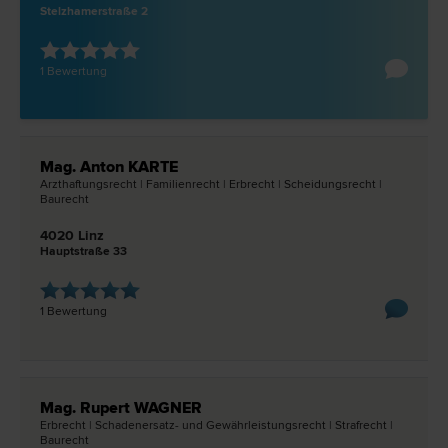
Stelzhamerstraße 2
1 Bewertung
Mag. Anton KARTE
Arzthaftungs­recht | Familien­recht | Erb­recht | Scheidungs­recht |
Bau­recht
4020 Linz
Hauptstraße 33
1 Bewertung
Mag. Rupert WAGNER
Erb­recht | Schadenersatz- und Gewährleistungs­recht | Straf­recht |
Bau­recht