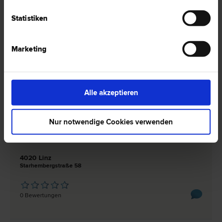
Erb­recht | Liegenschafts- und Immobilien­recht | Miet­recht |
Unternehmens­recht | Wirtschafts­recht | Bau­recht
Statistiken
4020 Linz
Herrenstraße 6
Marketing
0 Bewertungen
Alle akzeptieren
Dr. Georg Martin STEININGER
Nur notwendige Cookies verwenden
Liegenschafts- und Immobilien­recht | Gesellschafts­recht | Miet­
recht | Unternehmens­recht | Bauträger­recht | Mergers &
Acquisitions | Straf­recht | Zivil­recht | Bau­recht
4020 Linz
Starhembergstraße 58
0 Bewertungen