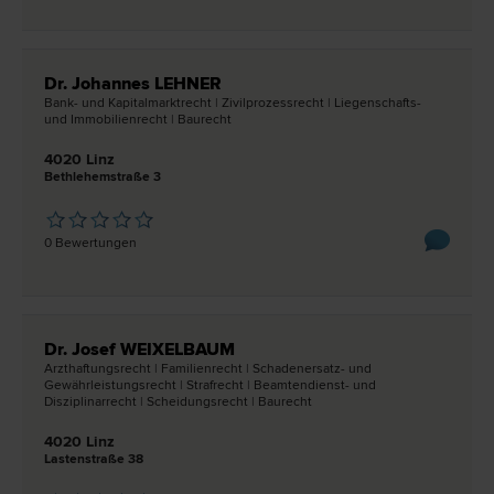
Dr. Johannes LEHNER
Bank- und Kapitalmarkt­recht | Zivilprozess­recht | Liegenschafts-
und Immobilien­recht | Bau­recht
4020 Linz
Bethlehemstraße 3
0 Bewertungen
Dr. Josef WEIXELBAUM
Arzthaftungs­recht | Familien­recht | Schadenersatz- und
Gewährleistungs­recht | Straf­recht | Beamtendienst- und
Disziplinar­recht | Scheidungs­recht | Bau­recht
4020 Linz
Lastenstraße 38