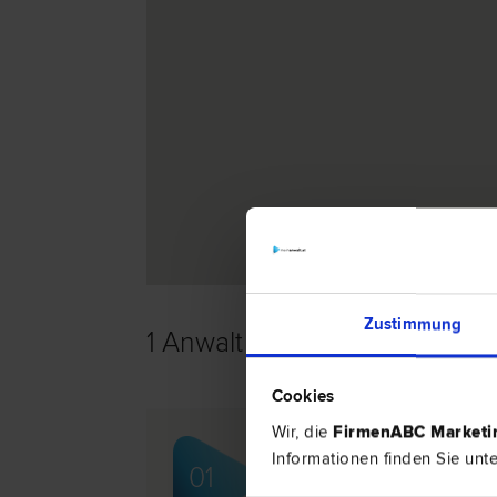
Zustimmung
1 Anwalt -
Konsumentenschut
Cookies
Wir, die
FirmenABC Market
Mag. Lukas Michael AN
Informationen finden Sie unt
01
Zivil­recht | Bau­recht | Verkehrs­