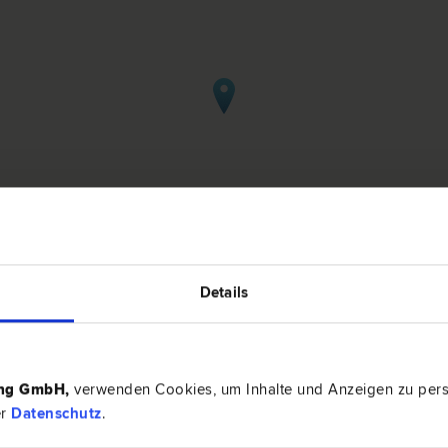
Details
z in Lieboch
ing GmbH
,
verwenden Cookies, um Inhalte und Anzeigen zu perso
NERER
er
Datenschutz
.
8501 Lie
recht | Konsumentenschutz
Am Mühlba