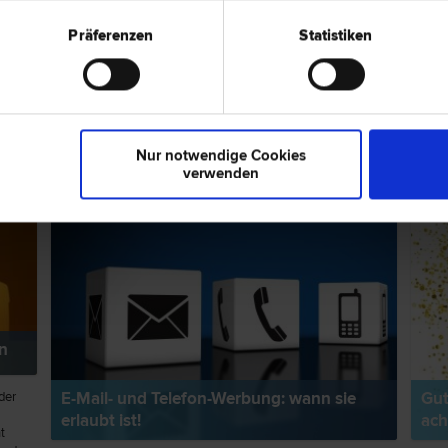
Präferenzen
Statistiken
pps zum Thema "Konsumentenschutz"
RECHTSNEWS
RECH
Nur notwendige Cookies
verwenden
n
E-Mail- und Telefon-Werbung: wann sie
Gut
der
erlaubt ist!
ach
t