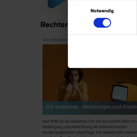
Einwilligungsauswahl
Notwendig
Rechtsnews & Expertenti
RECHTSNEWS
GIS Gebühren - Neuerungen und Koste
Seit 1998 ist die Gebühren Info Service GmbH (GIS) mit 
Einbringung und Abrechnung der österreichischen
Rundfunkgebühren beauftragt. Die Gesellschaft vollzieh