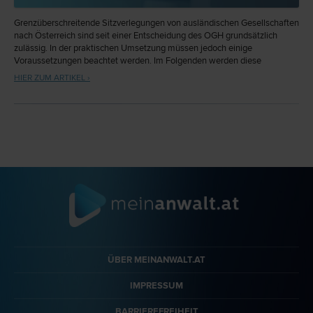
Grenzüberschreitende Sitzverlegungen von ausländischen Gesellschaften
nach Österreich sind seit einer Entscheidung des OGH grundsätzlich
zulässig. In der praktischen Umsetzung müssen jedoch einige
Voraussetzungen beachtet werden. Im Folgenden werden diese
Voraussetzungen sowie die Durchführung am Beispiel der
HIER ZUM ARTIKEL ›
grenzüberschreitenden Sitzverlegung einer GmbH von Deutschland nach
Österreich unter praktischen Gesichtspunkten erläutert.
ÜBER MEINANWALT.AT
IMPRESSUM
BARRIEREFREIHEIT