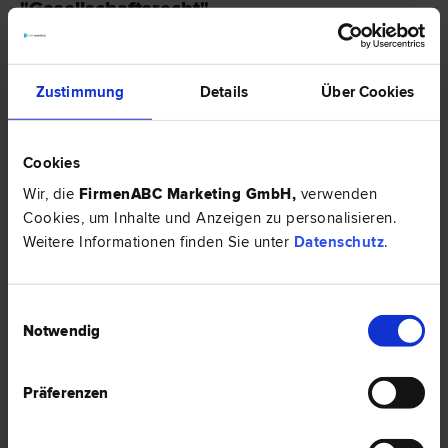
"Gesellschaftsrecht"
EXPERTENTIPP
Zustimmung
Details
Über Cookies
Cookies
Wir, die
FirmenABC Marketing GmbH
,
verwenden
Cookies, um Inhalte und Anzeigen zu personalisieren.
Weitere Informationen finden Sie unter
Datenschutz
.
Eine neue Gesellschaftsform soll kommen: Die Flexible
Einwilligungsauswahl
Kapitalgesellschaft
Notwendig
Die Flexible Kapitalgesellschaft soll die besonderen Bedürfnisse von
Start-Ups befriedigen. Eine erste Einschätzung, ob das gelingen wird, gibt
Präferenzen
es hier:
HIER ZUM ARTIKEL ›