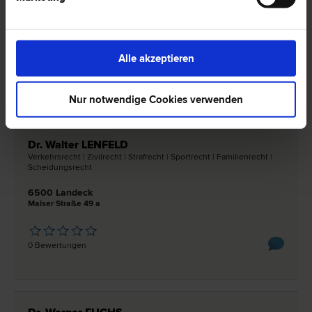
6500 Landeck
Bruggfeldtrasse
Alle akzeptieren
0 Bewertungen
Nur notwendige Cookies verwenden
Dr. Walter LENFELD
Verkehrs­recht | Zivil­recht | Straf­recht | Sport­recht | Familien­recht |
Scheidungs­recht
6500 Landeck
Malser Straße 49 a
0 Bewertungen