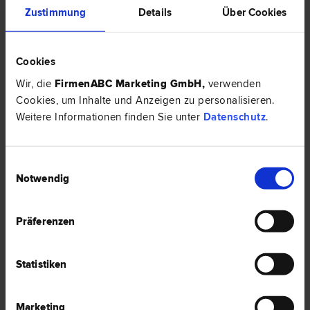
Zustimmung
Details
Über Cookies
6500 Landeck
Urichstraße 6
Cookies
0 Bewertungen
Wir, die
FirmenABC Marketing GmbH
,
verwenden
Cookies, um Inhalte und Anzeigen zu personalisieren.
Weitere Informationen finden Sie unter
Datenschutz
.
Dr. Rainer Michael KAPPACHER
Schadenersatz- und Gewährleistungs­recht | Liegenschafts- und
Immobilien­recht | Verwaltungs­recht | Bau­recht
Einwilligungsauswahl
Notwendig
6500 Landeck
Malserstraße 34
Präferenzen
0 Bewertungen
Statistiken
Dr. Robert EITER
Marketing
Scheidungs­recht | Familien­recht | Verkehrs­recht | Bau­recht