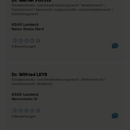
Dr. Werner FUCHS
Schadenersatz- und Gewährleistungs­recht | Verkehrs­recht |
Familien­recht | Sport­recht | Liegenschafts- und Immobilien­recht |
Scheidungs­recht
6500 Landeck
Malser Straße 36a/II
0 Bewertungen
Dr. Wilfried LEYS
Schadenersatz- und Gewährleistungs­recht | Verkehrs­recht |
Insolvenz­recht | Straf­recht
6500 Landeck
Malserstraße 19
0 Bewertungen