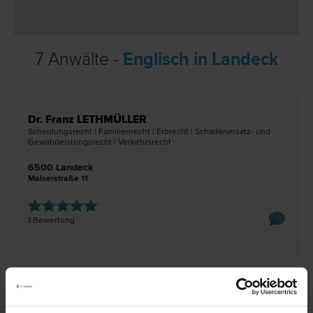
7 Anwälte -
Englisch in Landeck
Dr. Franz LETHMÜLLER
Scheidungs­recht | Familien­recht | Erb­recht | Schadenersatz- und
Gewährleistungs­recht | Verkehrs­recht
6500 Landeck
Malserstraße 11
1 Bewertung
Dr. Otmar SCHIMANA
Vertrags­recht | Liegenschafts- und Immobilien­recht