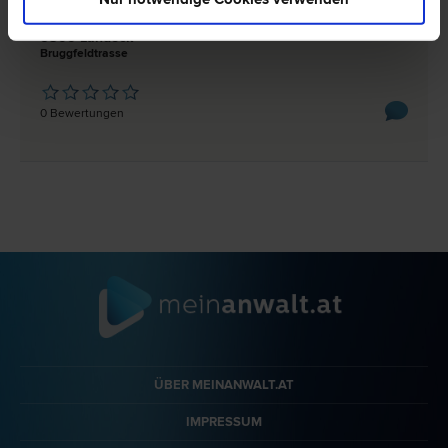
Scheidungs­recht | Familien­recht | Verkehrs­recht | Bau­recht
6500 Landeck
Bruggfeldtrasse
0 Bewertungen
ÜBER MEINANWALT.AT
IMPRESSUM