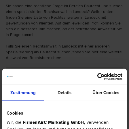
Sie haben eine rechtliche Frage im Bereich Baurecht und suchen
einen spezialisierten Rechtsanwalt in Landeck? Weiter unten
finden Sie eine Liste von Rechtsanwälten in Landeck mit
Bewertungen von Klienten. Auf dem jeweiligen Profil können Sie
sich ein besseres Bild machen, ob der betreffende Anwalt für Sie
in Frage kommt.
Falls Sie einen Rechtsanwalt in Landeck mit einer anderen
Spezialisierung als Baurecht suchen, finden Sie hier eine weitere
Auswahl von Rechtsbereichen:
Zustimmung
Details
Über Cookies
Cookies
Wir, die
FirmenABC Marketing GmbH
,
verwenden